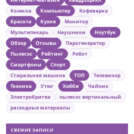
Коляска
Компьютер
Кофеварка
Красота
Кухня
Монитор
Мультипекарь
Наушники
Ноутбук
Обзор
Отзывы
Парогенератор
Пылесос
Рейтинг
Робот
Смартфоны
Спорт
Стиральная машина
ТОП
Телевизор
Техника
Утюг
Хобби
Чайник
Электробритва
пылесос вертикальный
расходные материалы
СВЕЖИЕ ЗАПИСИ