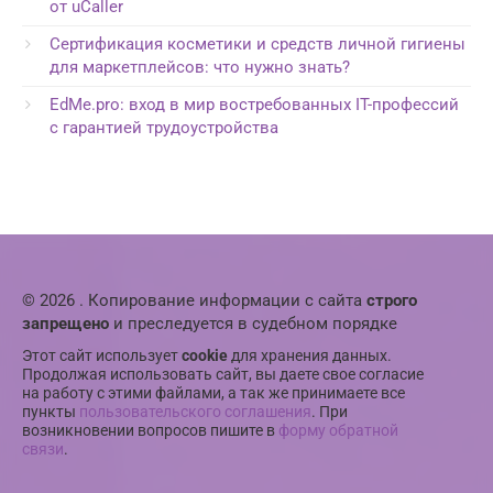
от uCaller
Сертификация косметики и средств личной гигиены
для маркетплейсов: что нужно знать?
EdMe.pro: вход в мир востребованных IT-профессий
с гарантией трудоустройства
© 2026 . Копирование информации с сайта
строго
запрещено
и преследуется в судебном порядке
Этот сайт использует
cookie
для хранения данных.
Продолжая использовать сайт, вы даете свое согласие
на работу с этими файлами, а так же принимаете все
пункты
пользовательского соглашения
. При
возникновении вопросов пишите в
форму обратной
связи
.