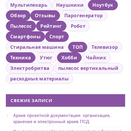
Мультипекарь
Наушники
Ноутбук
Обзор
Отзывы
Парогенератор
Пылесос
Рейтинг
Робот
Смартфоны
Спорт
Стиральная машина
ТОП
Телевизор
Техника
Утюг
Хобби
Чайник
Электробритва
пылесос вертикальный
расходные материалы
СВЕЖИЕ ЗАПИСИ
Архив проектной документации: организация,
хранение и электронный архив ПСД