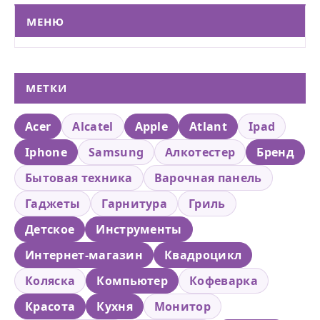
МЕНЮ
МЕТКИ
Acer
Alcatel
Apple
Atlant
Ipad
Iphone
Samsung
Алкотестер
Бренд
Бытовая техника
Варочная панель
Гаджеты
Гарнитура
Гриль
Детское
Инструменты
Интернет-магазин
Квадроцикл
Коляска
Компьютер
Кофеварка
Красота
Кухня
Монитор