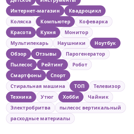
Интернет-магазин
Квадроцикл
Коляска
Компьютер
Кофеварка
Красота
Кухня
Монитор
Мультипекарь
Наушники
Ноутбук
Обзор
Отзывы
Парогенератор
Пылесос
Рейтинг
Робот
Смартфоны
Спорт
Стиральная машина
ТОП
Телевизор
Техника
Утюг
Хобби
Чайник
Электробритва
пылесос вертикальный
расходные материалы