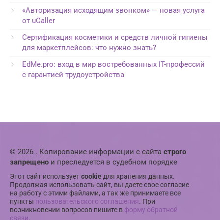
«Авторизация исходящим звонком» — новая услуга
от uCaller
Сертификация косметики и средств личной гигиены
для маркетплейсов: что нужно знать?
EdMe.pro: вход в мир востребованных IT-профессий
с гарантией трудоустройства
© 2026 . Копирование информации с сайта
строго
запрещено
и преследуется в судебном порядке
Этот сайт использует
cookie
для хранения данных.
Продолжая использовать сайт, вы даете свое согласие
на работу с этими файлами, а так же принимаете все
пункты
пользовательского соглашения
. При
возникновении вопросов пишите в
форму обратной
связи
.