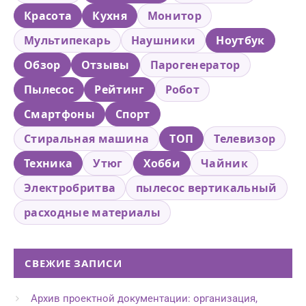
Красота
Кухня
Монитор
Мультипекарь
Наушники
Ноутбук
Обзор
Отзывы
Парогенератор
Пылесос
Рейтинг
Робот
Смартфоны
Спорт
Стиральная машина
ТОП
Телевизор
Техника
Утюг
Хобби
Чайник
Электробритва
пылесос вертикальный
расходные материалы
СВЕЖИЕ ЗАПИСИ
Архив проектной документации: организация,