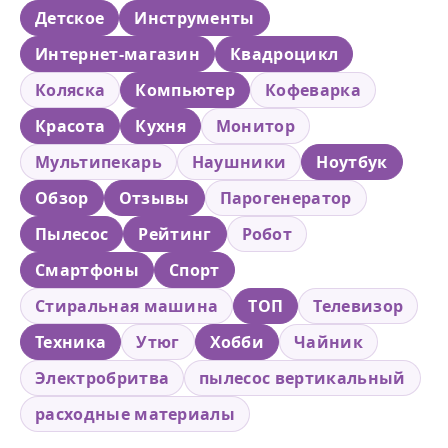
Детское
Инструменты
Интернет-магазин
Квадроцикл
Коляска
Компьютер
Кофеварка
Красота
Кухня
Монитор
Мультипекарь
Наушники
Ноутбук
Обзор
Отзывы
Парогенератор
Пылесос
Рейтинг
Робот
Смартфоны
Спорт
Стиральная машина
ТОП
Телевизор
Техника
Утюг
Хобби
Чайник
Электробритва
пылесос вертикальный
расходные материалы