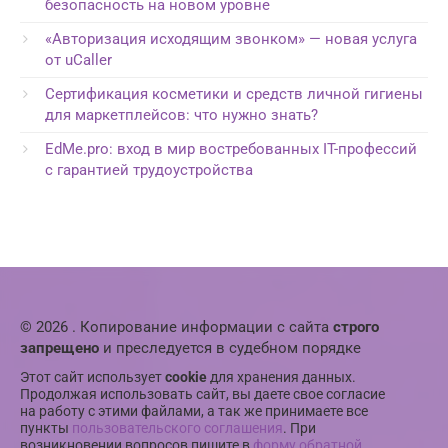
безопасность на новом уровне
«Авторизация исходящим звонком» — новая услуга
от uCaller
Сертификация косметики и средств личной гигиены
для маркетплейсов: что нужно знать?
EdMe.pro: вход в мир востребованных IT-профессий
с гарантией трудоустройства
© 2026 . Копирование информации с сайта
строго
запрещено
и преследуется в судебном порядке
Этот сайт использует
cookie
для хранения данных.
Продолжая использовать сайт, вы даете свое согласие
на работу с этими файлами, а так же принимаете все
пункты
пользовательского соглашения
. При
возникновении вопросов пишите в
форму обратной