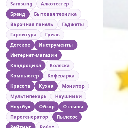
Samsung
Алкотестер
Бренд
Бытовая техника
Варочная панель
Гаджеты
Гарнитура
Гриль
Детское
Инструменты
Интернет-магазин
Квадроцикл
Коляска
Компьютер
Кофеварка
Красота
Кухня
Монитор
Мультипекарь
Наушники
Ноутбук
Обзор
Отзывы
Парогенератор
Пылесос
Рейтинг
Робот