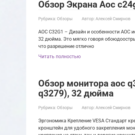
Обзор Экрана Aoc c24
Рубрика:
Обзоры
Автор:
Алексей Смирнов
AOC C32G1 – Дизайн и особенности AOC и
32 дюйма. Это мягко говоря обоюдоостр
что разрешение отлично
Читать полностью
Обзор монитора aoc q
q3279), 32 дюйма
Рубрика:
Обзоры
Автор:
Алексей Смирнов
Эргономика Крепление VESA Стандарт кре
кронштейн для удобного закрепления мо