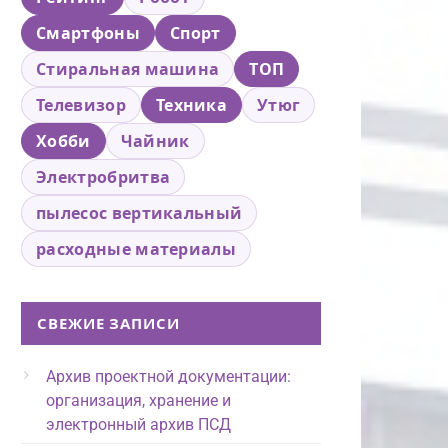
Смартфоны
Спорт
Стиральная машина
ТОП
Телевизор
Техника
Утюг
Хобби
Чайник
Электробритва
пылесос вертикальный
расходные материалы
СВЕЖИЕ ЗАПИСИ
Архив проектной документации:
организация, хранение и
электронный архив ПСД