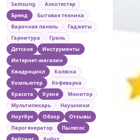
Samsung
Алкотестер
Бренд
Бытовая техника
Варочная панель
Гаджеты
Гарнитура
Гриль
Детское
Инструменты
Интернет-магазин
Квадроцикл
Коляска
Компьютер
Кофеварка
Красота
Кухня
Монитор
Мультипекарь
Наушники
Ноутбук
Обзор
Отзывы
Парогенератор
Пылесос
Рейтинг
Робот