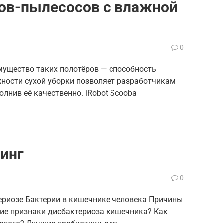
тов-пылесосов с влажной
0
мущество таких полотёров — способность
ности сухой уборки позволяет разработчикам
олнив её качественно. iRobot Scooba
инг
0
териозе Бактерии в кишечнике человека Причины
ие признаки дисбактериоза кишечника? Как