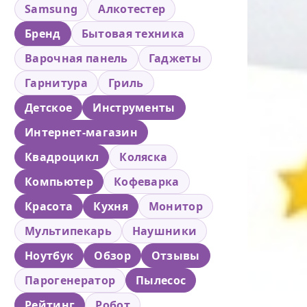
Samsung
Алкотестер
Бренд
Бытовая техника
Варочная панель
Гаджеты
Гарнитура
Гриль
Детское
Инструменты
Интернет-магазин
Квадроцикл
Коляска
Компьютер
Кофеварка
Красота
Кухня
Монитор
Мультипекарь
Наушники
Ноутбук
Обзор
Отзывы
Парогенератор
Пылесос
Рейтинг
Робот