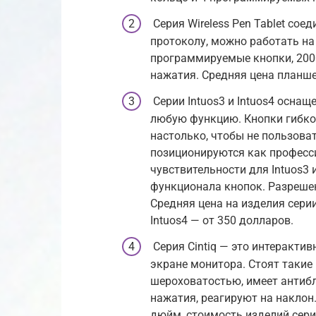
Серия Wireless Pen Tablet со
протоколу, можно работать на
программируемые кнопки, 200
нажатия. Средняя цена планше
Серии Intuos3 и Intuos4 оснащ
любую функцию. Кнопки гибко
настолько, чтобы не пользова
позиционируются как професси
чувствительности для Intuos3 
функционала кнопок. Разреше
Средняя цена на изделия серии
Intuos4 — от 350 долларов.
Серия Cintiq — это интеракти
экране монитора. Стоят такие
шероховатостью, имеет антиб
нажатия, реагируют на наклон
дюйм, стоимость изделий сери