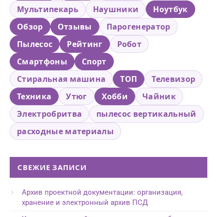
Мультипекарь
Наушники
Ноутбук
Обзор
Отзывы
Парогенератор
Пылесос
Рейтинг
Робот
Смартфоны
Спорт
Стиральная машина
ТОП
Телевизор
Техника
Утюг
Хобби
Чайник
Электробритва
пылесос вертикальный
расходные материалы
СВЕЖИЕ ЗАПИСИ
Архив проектной документации: организация,
хранение и электронный архив ПСД