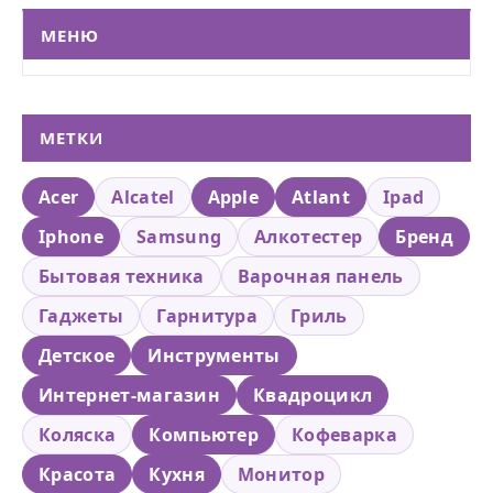
МЕНЮ
МЕТКИ
Acer
Alcatel
Apple
Atlant
Ipad
Iphone
Samsung
Алкотестер
Бренд
Бытовая техника
Варочная панель
Гаджеты
Гарнитура
Гриль
Детское
Инструменты
Интернет-магазин
Квадроцикл
Коляска
Компьютер
Кофеварка
Красота
Кухня
Монитор