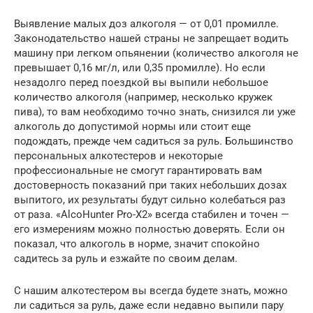
Выявление малых доз алкоголя — от 0,01 промилле.
Законодательство нашей страны не запрещает водить
машину при легком опьянении (количество алкоголя не
превышает 0,16 мг/л, или 0,35 промилле). Но если
незадолго перед поездкой вы выпили небольшое
количество алкоголя (например, несколько кружек
пива), то вам необходимо точно знать, снизился ли уже
алкоголь до допустимой нормы или стоит еще
подождать, прежде чем садиться за руль. Большинство
персональных алкотестеров и некоторые
профессиональные не смогут гарантировать вам
достоверность показаний при таких небольших дозах
выпитого, их результаты будут сильно колебаться раз
от раза. «AlcoHunter Pro-X2» всегда стабилен и точен —
его измерениям можно полностью доверять. Если он
показал, что алкоголь в норме, значит спокойно
садитесь за руль и езжайте по своим делам.
С нашим алкотестером вы всегда будете знать, можно
ли садиться за руль, даже если недавно выпили пару