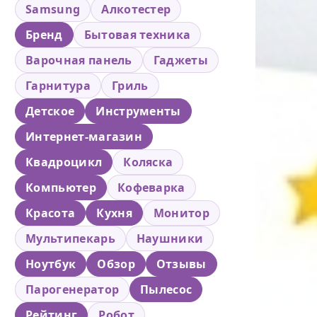
Samsung
Алкотестер
Бренд
Бытовая техника
Варочная панель
Гаджеты
Гарнитура
Гриль
Детское
Инструменты
Интернет-магазин
Квадроцикл
Коляска
Компьютер
Кофеварка
Красота
Кухня
Монитор
Мультипекарь
Наушники
Ноутбук
Обзор
Отзывы
Парогенератор
Пылесос
Рейтинг
Робот