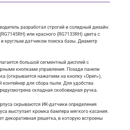
зводитель разработал строгий и солидный дизайн:
(RG7145RH) или красного (RG7133RH) цвета с
 круглым датчиком поиска базы. Диаметр
лагается большой сегментный дисплей с
орными кнопками управления. Позади панели
ка (открывается нажатием на кнопку «Open»),
 контейнер для сбора пыли. Для удобства
редусмотрена складная скобовидная ручка.
орпуса скрываются ИК-датчики определения
пуса выступает кромка бампера мягкого касания.
т декоративная решетка, в которую встроены