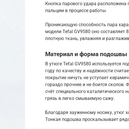
Кнопка парового удара расположена 
пальцем в процессе работы.
Проникающую способность пара характ
модели Tefal GV9580 оно составляет 
плотную ткань, увлажняя и разглажив
Материал и форма подошвы
В утюге Tefal GV9580 используется под
году по качеству и надёжности счита
покрытие ничуть не уступает керамич
гораздо прочнее и не боится сколов.
счёт специального каталитического 
грязь в легко смываемую сажу.
Благодаря зауженному носику, утюг х
Тонкая подошва проскальзывает рядо