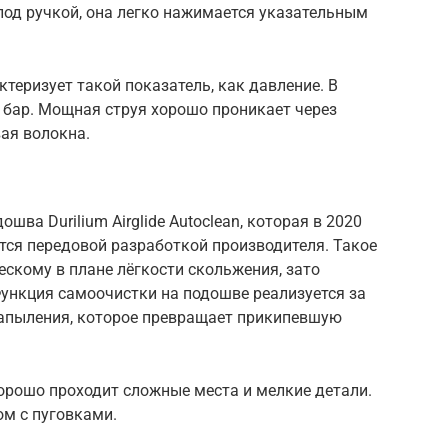
под ручкой, она легко нажимается указательным
еризует такой показатель, как давление. В
8 бар. Мощная струя хорошо проникает через
ая волокна.
ошва Durilium Airglide Autoclean, которая в 2020
ется передовой разработкой производителя. Такое
ескому в плане лёгкости скольжения, зато
 Функция самоочистки на подошве реализуется за
напыления, которое превращает прикипевшую
орошо проходит сложные места и мелкие детали.
м с пуговками.