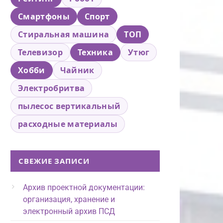
Смартфоны
Спорт
Стиральная машина
ТОП
Телевизор
Техника
Утюг
Хобби
Чайник
Электробритва
пылесос вертикальный
расходные материалы
СВЕЖИЕ ЗАПИСИ
Архив проектной документации:
организация, хранение и
электронный архив ПСД