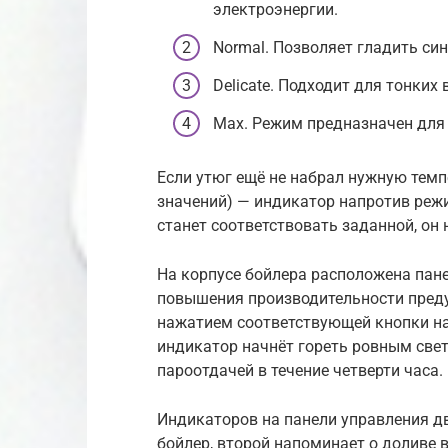
электроэнергии.
Normal. Позволяет гладить си
Delicate. Подходит для тонких
Max. Режим предназначен для 
Если утюг ещё не набрал нужную темп
значений) — индикатор напротив реж
станет соответствовать заданной, он
На корпусе бойлера расположена пан
повышения производительности преду
нажатием соответствующей кнопки на
индикатор начнёт гореть ровным све
пароотдачей в течение четверти часа.
Индикаторов на панели управления д
бойлер, второй напоминает о доливе 