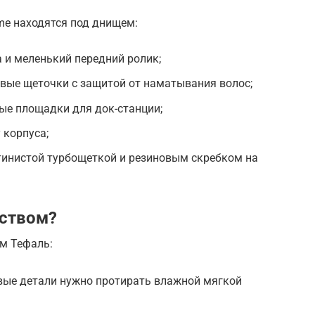
eme находятся под днищем:
 и меленький передний ролик;
вые щеточки с защитой от наматывания волос;
ые площадки для док-станции;
 корпуса;
тинистой турбощеткой и резиновым скребком на
йством?
ом Тефаль:
вые детали нужно протирать влажной мягкой