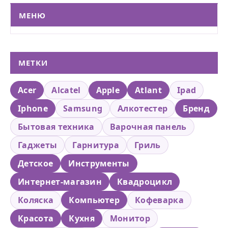
МЕНЮ
МЕТКИ
Acer
Alcatel
Apple
Atlant
Ipad
Iphone
Samsung
Алкотестер
Бренд
Бытовая техника
Варочная панель
Гаджеты
Гарнитура
Гриль
Детское
Инструменты
Интернет-магазин
Квадроцикл
Коляска
Компьютер
Кофеварка
Красота
Кухня
Монитор