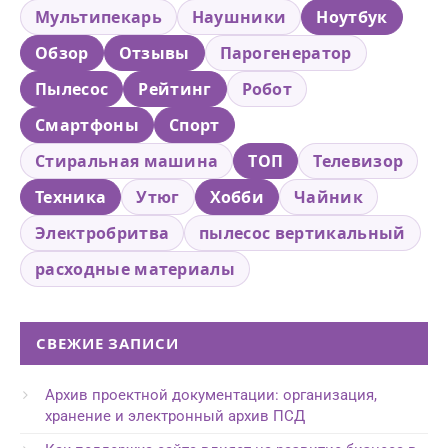
Мультипекарь
Наушники
Ноутбук
Обзор
Отзывы
Парогенератор
Пылесос
Рейтинг
Робот
Смартфоны
Спорт
Стиральная машина
ТОП
Телевизор
Техника
Утюг
Хобби
Чайник
Электробритва
пылесос вертикальный
расходные материалы
СВЕЖИЕ ЗАПИСИ
Архив проектной документации: организация,
хранение и электронный архив ПСД