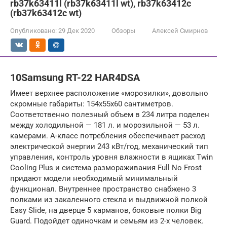
rb37k63411l (rb37k63411l wt), rb37k63412c
(rb37k63412c wt)
Опубликовано:
29 Дек 2020
Обзоры
Алексей Смирнов
10Samsung RT-22 HAR4DSA
Имеет верхнее расположение «морозилки», довольно
скромные габариты: 154х55х60 сантиметров.
Соответственно полезный объем в 234 литра поделен
между холодильной — 181 л. и морозильной — 53 л.
камерами. А-класс потребления обеспечивает расход
электрической энергии 243 кВт/год, механический тип
управления, контроль уровня влажности в ящиках Twin
Cooling Plus и система размораживания Full No Frost
придают модели необходимый минимальный
функционал. Внутреннее пространство снабжено 3
полками из закаленного стекла и выдвижной полкой
Easy Slide, на дверце 5 карманов, боковые полки Big
Guard. Подойдет одиночкам и семьям из 2-х человек.