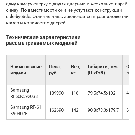
одну камеру сверху с двумя дверьми и несколько ларей
снизу. По вместимости они не уступают конструкции
side-by-Side. Отличие лишь заключается в расположении
камер и количестве дверей.
Технические характеристики
рассматриваемых моделей
Наименование
Цена,
Вес,
Габариты, см.
Объ
модели
руб.
кг
(ШхГхВ)
л
Samsung
109990
118
79,5х74,5х192
486
RF50K5920S8
Samsung RF-61
162690
142
90,8х73,3х179,7
611
K90407F