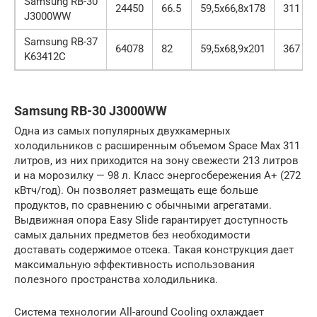
Samsung RB-30
24450
66.5
59,5х66,8х178
311
J3000WW
Samsung RB-37
64078
82
59,5х68,9х201
367
K63412C
Samsung RB-30 J3000WW
Одна из самых популярных двухкамерных
холодильников с расширенным объемом Space Max 311
литров, из них приходится на зону свежести 213 литров
и на морозилку — 98 л. Класс энергосбережения А+ (272
кВтч/год). Он позволяет размещать еще больше
продуктов, по сравнению с обычными агрегатами.
Выдвижная опора Easy Slide гарантирует доступность
самых дальних предметов без необходимости
доставать содержимое отсека. Такая конструкция дает
максимальную эффективность использования
полезного пространства холодильника.
Система технологии All-around Cooling охлаждает