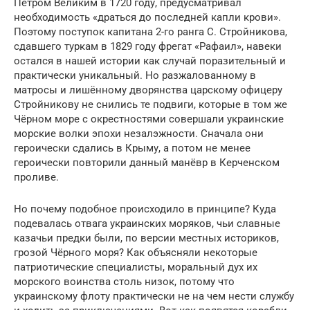
Петром Великим в 1720 году, предусматривал
необходимость «драться до последней капли крови».
Поэтому поступок капитана 2-го ранга С. Стройникова,
сдавшего туркам в 1829 году фрегат «Рафаил», навеки
остался в нашей истории как случай поразительный и
практически уникальный. Но разжалованному в
матросы и лишённому дворянства царскому офицеру
Стройникову не снились те подвиги, которые в том же
Чёрном море с окрестностями совершали украинские
морские волки эпохи незалэжности. Сначала они
героически сдались в Крыму, а потом не менее
героически повторили данный манёвр в Керченском
проливе.
Но почему подобное происходило в принципе? Куда
подевалась отвага украинских моряков, чьи славные
казачьи предки были, по версии местных историков,
грозой Чёрного моря? Как объясняли некоторые
патриотические специалисты, моральный дух их
морского воинства столь низок, потому что
украинскому флоту практически не на чем нести службу