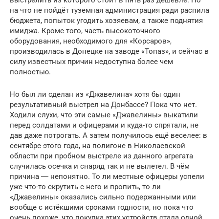
на что не пойдёт туземная администрация ради распила
бюджета, попыток угодить хозяевам, а также поднятия
имиджа. Кроме того, часть высокоточного
оборудования, необходимого для «Корсаров»,
производилась в Донецке на заводе «Топаз», и сейчас в
силу известных причин недоступна более чем
полностью.
Но был ли сделан из «Джавелина» хотя бы один
результативный выстрел на Донбассе? Пока что нет.
Ходили слухи, что эти самые «Джавелины» выкатили
перед солдатами и офицерами и куда-то спрятали, не
дав даже потрогать. А затем получилось ещё веселее: в
сентябре этого года, на полигоне в Николаевской
области при пробном выстреле из данного агрегата
случилась осечка и снаряд так и не вылетел. В чём
причина ― непонятно. То ли местные офицеры успели
уже что-то скрутить с него и пропить, то ли
«Джавелины» оказались сильно подержанными или
вообще с истёкшими сроками годности, но пока что
очень похоже, что покупка этих устройств стала одной