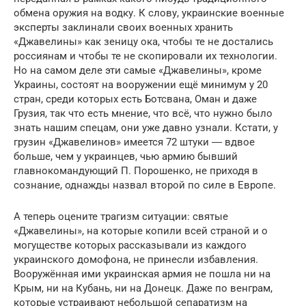
обмена оружия на водку. К слову, украинские военные
эксперты заклинали своих военных хранить
«Джавелины» как зеницу ока, чтобы те не достались
россиянам и чтобы те не скопировали их технологии.
Но на самом деле эти самые «Джавелины», кроме
Украины, состоят на вооружении ещё минимум у 20
стран, среди которых есть Ботсвана, Оман и даже
Грузия, так что есть мнение, что всё, что нужно было
знать нашим спецам, они уже давно узнали. Кстати, у
грузин «Джавелинов» имеется 72 штуки ― вдвое
больше, чем у украинцев, чью армию бывший
главнокомандующий П. Порошенко, не приходя в
сознание, однажды назвал второй по силе в Европе.
А теперь оцените трагизм ситуации: святые
«Джавелины», на которые копили всей страной и о
могуществе которых рассказывали из каждого
украинского домофона, не принесли избавления.
Вооружённая ими украинская армия не пошла ни на
Крым, ни на Кубань, ни на Донецк. Даже по венграм,
которые устраивают небольшой сепаратизм на