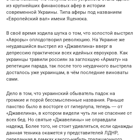
из крупнейших финансовых афер в истории
современной Украины. Типа аферы под названием
«Европейский вал» имени Яценюка.
В своё время ходила шутка о том, что холостой выстрел
«Авроры» оплодотворил революцию. На Украине же
неудавшийся выстрел из «Джавелина» вверг в
депрессию практически всех идейных евроукров. Как
украинцы травили россиян за заглохшую «Армату» на
репетиции парада, так после того неудачного выстрела
досталось уже украинцам, в чём последние виноваты
сами.
Дело в том, что украинский обыватель падок на
громкие и порой бессмысленные названия. Раньше
панство было в восторге от гиперлупа, теперь ― от
«Джавелина», в котором видели чуть ли не спасение от
всех бед. Но святые «Джавелины» не оправдали
надежд. Более того, не стоит удивляться, если однажды
данная техника окажется у представителей ЛДНР,
переданная в рамках какого-нибудь традиционного