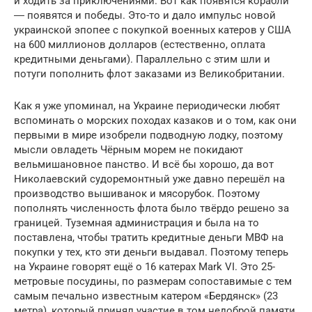
и ходить за приключениями. Вот как появятся корабли
― появятся и победы. Это-то и дало импульс новой
украинской эпопее с покупкой военных катеров у США
на 600 миллионов долларов (естественно, оплата
кредитными деньгами). Параллельно с этим шли и
потуги пополнить флот заказами из Великобритании.
Как я уже упоминал, на Украине периодически любят
вспоминать о морских походах казаков и о том, как они
первыми в мире изобрели подводную лодку, поэтому
мысли овладеть Чёрным морем не покидают
вельмишановное панство. И всё бы хорошо, да вот
Николаевский судоремонтный уже давно перешёл на
производство вышиванок и мясорубок. Поэтому
пополнять численность флота было твёрдо решено за
границей. Туземная администрация и была на то
поставлена, чтобы тратить кредитные деньги МВФ на
покупки у тех, кто эти деньги выдавал. Поэтому теперь
на Украине говорят ещё о 16 катерах Mark VI. Это 25-
метровые посудины, по размерам сопоставимые с тем
самым печально известным катером «Бердянск» (23
метра), который принял участие в том недоброй памяти