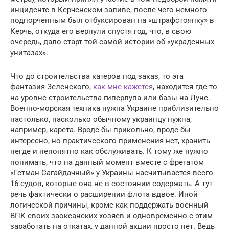
инциденте в Керченском заливе, после чего немного
подпорченным был отбуксирован на «штрафстоянку» в
Керчь, откуда его вернули спустя год, что, в свою
очередь, дало старт той самой истории об «украденных
унитазах».
Что до строительства катеров под заказ, то эта
фантазия Зеленского,
как мне кажется
, находится где-то
на уровне строительства гиперлупа или базы на Луне.
Военно-морская техника нужна Украине приблизительно
настолько, насколько обычному украинцу нужна,
например, карета. Вроде бы прикольно, вроде бы
интересно, но практического применения нет, хранить
негде и непонятно как обслуживать. К тому же нужно
понимать, что на данный момент вместе с фрегатом
«Гетман Сагайдачный» у Украины насчитывается всего
16 судов, которые она не в состоянии содержать. А тут
речь фактически о расширении флота вдвое. Иной
логической причины, кроме как поддержать военный
ВПК своих заокеанских хозяев и одновременно с этим
заработать на откатах, у данной акции просто нет. Ведь