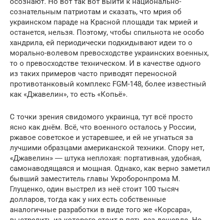
осознают. Но вот так вот выйти к национально-
сознательным патриотам и сказать, что мрия об
украинском параде на Красной площади так мрией и
останется, нельзя. Поэтому, чтобы спильнота не особо
хандрила, ей периодически подкидывают идеи то о
морально-волевом превосходстве украинских военных,
то о превосходстве техническом. И в качестве одного
из таких примеров часто приводят переносной
противотанковый комплекс FGM-148, более известный
как «Джавелин», то есть «Копьё».
С точки зрения свидомого украинца, тут всё просто
ясно как днём. Всё, что военного осталось у России,
ржавое советское и устаревшее, и ей не угнаться за
лучшими образцами американской техники. Спору нет,
«Джавелин» ― штука неплохая: портативная, удобная,
самонаводящаяся и мощная. Однако, как верно заметил
бывший заместитель главы Укроборонпрома М.
Глущенко, один выстрел из неё стоит 100 тысяч
долларов, тогда как у них есть собственные
аналогичные разработки в виде того же «Корсара»,
выстрелить из которого стоит в пять раз дешевле. Но