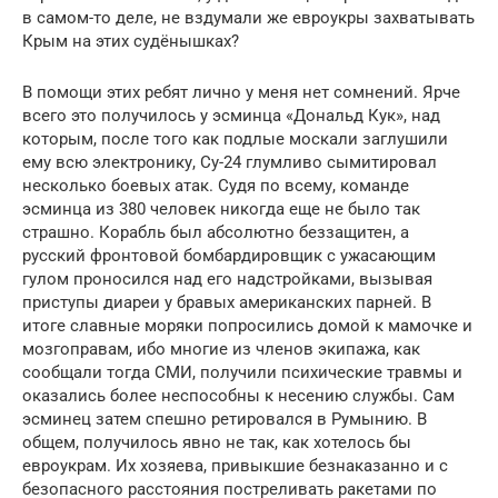
в самом-то деле, не вздумали же евроукры захватывать
Крым на этих судёнышках?
В помощи этих ребят лично у меня нет сомнений. Ярче
всего это получилось у эсминца «Дональд Кук», над
которым, после того как подлые москали заглушили
ему всю электронику, Су-24 глумливо сымитировал
несколько боевых атак. Судя по всему, команде
эсминца из 380 человек никогда еще не было так
страшно. Корабль был абсолютно беззащитен, а
русский фронтовой бомбардировщик с ужасающим
гулом проносился над его надстройками, вызывая
приступы диареи у бравых американских парней. В
итоге славные моряки попросились домой к мамочке и
мозгоправам, ибо многие из членов экипажа, как
сообщали тогда СМИ, получили психические травмы и
оказались более неспособны к несению службы. Сам
эсминец затем спешно ретировался в Румынию. В
общем, получилось явно не так, как хотелось бы
евроукрам. Их хозяева, привыкшие безнаказанно и с
безопасного расстояния постреливать ракетами по