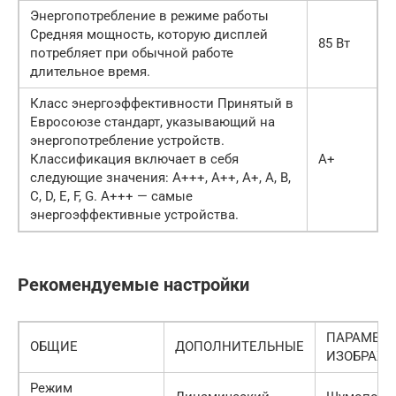
Энергопотребление в режиме работы
Средняя мощность, которую дисплей
85 Вт
потребляет при обычной работе
длительное время.
Класс энергоэффективности Принятый в
Евросоюзе стандарт, указывающий на
энергопотребление устройств.
Классификация включает в себя
A+
следующие значения: A+++, A++, A+, A, B,
C, D, E, F, G. A+++ — самые
энергоэффективные устройства.
Рекомендуемые настройки
ПАРАМЕТ
ОБЩИЕ
ДОПОЛНИТЕЛЬНЫЕ
ИЗОБРАЖ
Режим