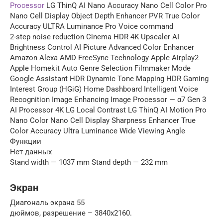
Processor
LG ThinQ AI Nano Accuracy Nano Cell Color Pro
Nano Cell Display Object Depth Enhancer PVR True Color
Accuracy ULTRA Luminance Pro Voice command
2-step noise reduction Cinema HDR 4K Upscaler AI
Brightness Control AI Picture Advanced Color Enhancer
Amazon Alexa AMD FreeSync Technology Apple Airplay2
Apple Homekit Auto Genre Selection Filmmaker Mode
Google Assistant HDR Dynamic Tone Mapping HDR Gaming
Interest Group (HGiG) Home Dashboard Intelligent Voice
Recognition Image Enhancing Image Processor — α7 Gen 3
AI Processor 4K LG Local Contrast LG ThinQ AI Motion Pro
Nano Color Nano Cell Display Sharpness Enhancer True
Color Accuracy Ultra Luminance Wide Viewing Angle
Функции
Нет данных
Stand width — 1037 mm Stand depth — 232 mm
Экран
Диагональ экрана 55
дюймов, разрешение – 3840х2160.