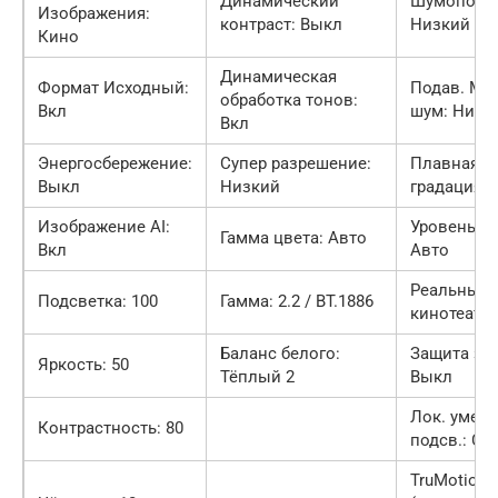
Динамический
Шумоподав
Изображения:
контраст: Выкл
Низкий
Кино
Динамическая
Формат Исходный:
Подав. MP
обработка тонов:
Вкл
шум: Низк
Вкл
Энергосбережение:
Супер разрешение:
Плавная
Выкл
Низкий
градация:
Изображение AI:
Уровень чё
Гамма цвета: Авто
Вкл
Авто
Реальный
Подсветка: 100
Гамма: 2.2 / BT.1886
кинотеатр:
Баланс белого:
Защита зр
Яркость: 50
Тёплый 2
Выкл
Лок. умен
Контрастность: 80
подсв.: Ср
TruMotion: