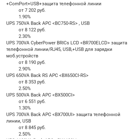
+ComPort+USB+защита телефонной линии
от 7 202 руб.
1.90%
UPS 750VA Back APC <BC750-RS> , USB
от 8 122 руб.
2.30%
UPS 700VA CyberPower BRICs LCD <BR700ELCD> защита
телефонной линии/RJ45, USB,+USB для зарядки
моб.устройств
от 8 190 руб.
2.90%
UPS 650VA Back RS APC <BX650CI-RS>
от 8 353 руб.
2.50%
UPS 500VA Back APC <BX500CI>
от 6 551 руб.
1.30%
UPS 700VA Back APC <BX700UI> защита телефонной
линии, USB
от 8 845 руб.
2.50%