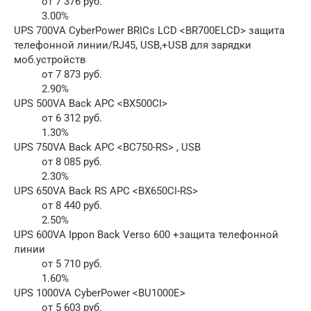
от 7 376 руб.
3.00%
UPS 700VA CyberPower BRICs LCD <BR700ELCD> защита
телефонной линии/RJ45, USB,+USB для зарядки
моб.устройств
от 7 873 руб.
2.90%
UPS 500VA Back APC <BX500CI>
от 6 312 руб.
1.30%
UPS 750VA Back APC <BC750-RS> , USB
от 8 085 руб.
2.30%
UPS 650VA Back RS APC <BX650CI-RS>
от 8 440 руб.
2.50%
UPS 600VA Ippon Back Verso 600 +защита телефонной
линии
от 5 710 руб.
1.60%
UPS 1000VA CyberPower <BU1000E>
от 5 603 руб.