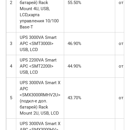
2
батарей) Rack
55.50%
от 21
Mount 4U, USB,
LCD,карта
управления 10/100
Base-T
UPS 3000VA Smart
3
APC <SMT3000I>
46.90%
от 12
USB, LCD
UPS 2200VA Smart
4
APC <SMT2200I>
44.90%
от 10
USB, LCD
UPS 3000VA Smart X
APC
<SMX3000RMHV2U>
5
43.70%
от 19
(подкл-е доп.
батарей) Rack
Mount 2U, USB, LCD
UPS 3000VA Smart X
APC <SMX3000HV>