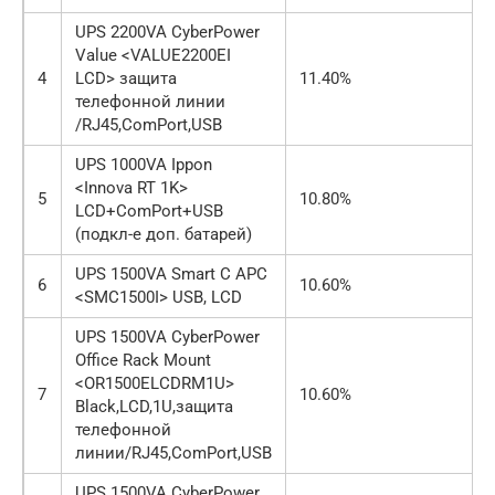
UPS 2200VA CyberPower
Value <VALUE2200EI
4
LCD> защита
11.40%
телефонной линии
/RJ45,ComPort,USB
UPS 1000VA Ippon
<Innova RT 1K>
5
10.80%
LCD+ComPort+USB
(подкл-е доп. батарей)
UPS 1500VA Smart C APC
6
10.60%
<SMC1500I> USB, LCD
UPS 1500VA CyberPower
Office Rack Mount
<OR1500ELCDRM1U>
7
10.60%
Black,LCD,1U,защита
телефонной
линии/RJ45,ComPort,USB
UPS 1500VA CyberPower