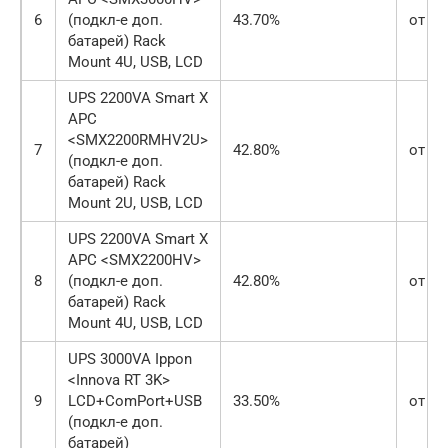
6
(подкл-е доп.
43.70%
от 18
батарей) Rack
Mount 4U, USB, LCD
UPS 2200VA Smart X
APC
<SMX2200RMHV2U>
7
42.80%
от 14
(подкл-е доп.
батарей) Rack
Mount 2U, USB, LCD
UPS 2200VA Smart X
APC <SMX2200HV>
8
(подкл-е доп.
42.80%
от 14
батарей) Rack
Mount 4U, USB, LCD
UPS 3000VA Ippon
<Innova RT 3K>
9
LCD+ComPort+USB
33.50%
от 11
(подкл-е доп.
батарей)