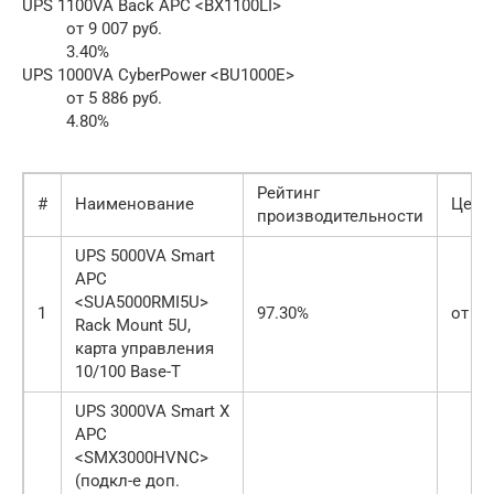
UPS 1100VA Back APC <BX1100LI>
от 9 007 руб.
3.40%
UPS 1000VA CyberPower <BU1000E>
от 5 886 руб.
4.80%
Рейтинг
#
Наименование
Цена 
производительности
UPS 5000VA Smart
APC
<SUA5000RMI5U>
1
97.30%
от 28
Rack Mount 5U,
карта управления
10/100 Base-T
UPS 3000VA Smart X
APC
<SMX3000HVNC>
(подкл-е доп.