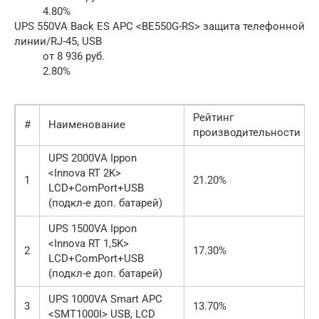
4.80%
UPS 550VA Back ES APC <BE550G-RS> защита телефонной
линии/RJ-45, USB
от 8 936 руб.
2.80%
Рейтинг
#
Наименование
производительности
UPS 2000VA Ippon
<Innova RT 2K>
1
21.20%
LCD+ComPort+USB
(подкл-е доп. батарей)
UPS 1500VA Ippon
<Innova RT 1,5K>
2
17.30%
LCD+ComPort+USB
(подкл-е доп. батарей)
UPS 1000VA Smart APC
3
13.70%
<SMT1000I> USB, LCD