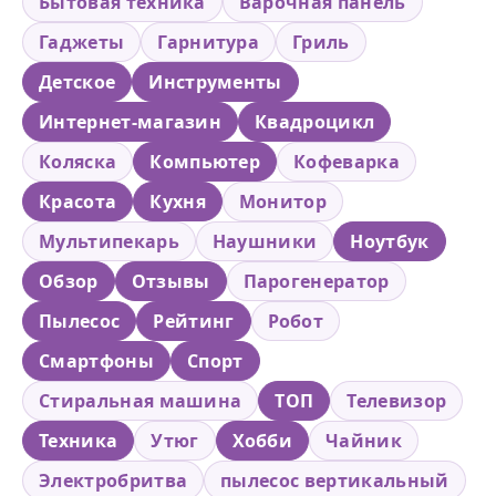
Бытовая техника
Варочная панель
Гаджеты
Гарнитура
Гриль
Детское
Инструменты
Интернет-магазин
Квадроцикл
Коляска
Компьютер
Кофеварка
Красота
Кухня
Монитор
Мультипекарь
Наушники
Ноутбук
Обзор
Отзывы
Парогенератор
Пылесос
Рейтинг
Робот
Смартфоны
Спорт
Стиральная машина
ТОП
Телевизор
Техника
Утюг
Хобби
Чайник
Электробритва
пылесос вертикальный