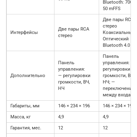
Bluetooth: 700 ±
50 mFFS
Две пары RCA
стерео
Две пары RCA
Интерфейсы
Коаксиальный
стерео
Оптический
Bluetooth 4.0
Панель
Панель
управления: —
управления:
регулировки
Дополнительно
— регулировки
громкости, ВЧ,
громкости, ВЧ,
НЧ; —
НЧ
переключение
между входами
Габариты, мм
146 × 234 × 196
146 × 234 × 196
Масса, кг
4,9
4,9
Гарантия, мес.
12
12