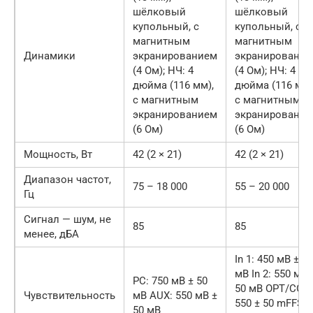
шёлковый
шёлковый
купольный, с
купольный, с
магнитным
магнитным
Динамики
экранированием
экранировани
(4 Ом); НЧ: 4
(4 Ом); НЧ: 4
дюйма (116 мм),
дюйма (116 мм)
с магнитным
с магнитным
экранированием
экранировани
(6 Ом)
(6 Ом)
Мощность, Вт
42 (2 × 21)
42 (2 × 21)
Диапазон частот,
75 – 18 000
55 – 20 000
Гц
Сигнал — шум, не
85
85
менее, дБА
In 1: 450 мВ ± 50
мВ In 2: 550 мВ 
PC: 750 мВ ± 50
50 мВ OPT/COA:
Чувствительность
мВ AUX: 550 мВ ±
550 ± 50 mFFS
50 мВ