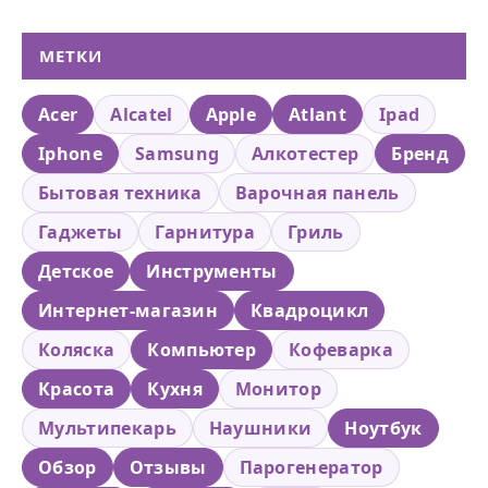
МЕТКИ
Acer
Alcatel
Apple
Atlant
Ipad
Iphone
Samsung
Алкотестер
Бренд
Бытовая техника
Варочная панель
Гаджеты
Гарнитура
Гриль
Детское
Инструменты
Интернет-магазин
Квадроцикл
Коляска
Компьютер
Кофеварка
Красота
Кухня
Монитор
Мультипекарь
Наушники
Ноутбук
Обзор
Отзывы
Парогенератор