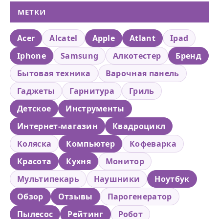
МЕТКИ
Acer
Alcatel
Apple
Atlant
Ipad
Iphone
Samsung
Алкотестер
Бренд
Бытовая техника
Варочная панель
Гаджеты
Гарнитура
Гриль
Детское
Инструменты
Интернет-магазин
Квадроцикл
Коляска
Компьютер
Кофеварка
Красота
Кухня
Монитор
Мультипекарь
Наушники
Ноутбук
Обзор
Отзывы
Парогенератор
Пылесос
Рейтинг
Робот