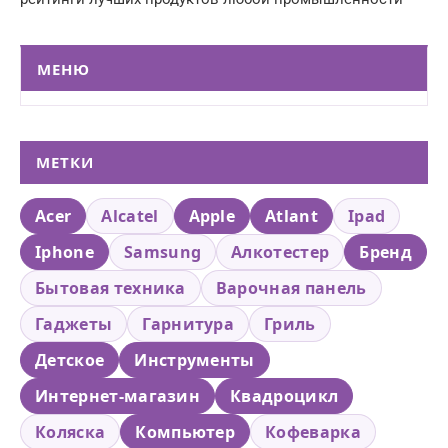
МЕНЮ
МЕТКИ
Acer
Alcatel
Apple
Atlant
Ipad
Iphone
Samsung
Алкотестер
Бренд
Бытовая техника
Варочная панель
Гаджеты
Гарнитура
Гриль
Детское
Инструменты
Интернет-магазин
Квадроцикл
Коляска
Компьютер
Кофеварка