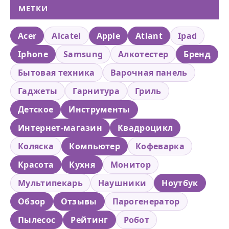
МЕТКИ
Acer
Alcatel
Apple
Atlant
Ipad
Iphone
Samsung
Алкотестер
Бренд
Бытовая техника
Варочная панель
Гаджеты
Гарнитура
Гриль
Детское
Инструменты
Интернет-магазин
Квадроцикл
Коляска
Компьютер
Кофеварка
Красота
Кухня
Монитор
Мультипекарь
Наушники
Ноутбук
Обзор
Отзывы
Парогенератор
Пылесос
Рейтинг
Робот