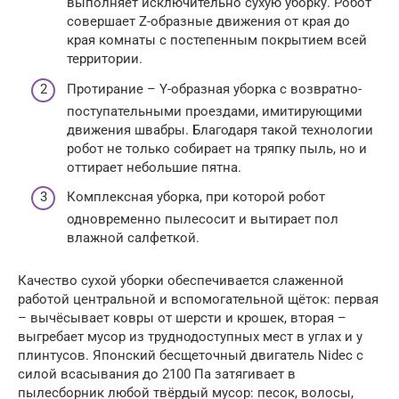
выполняет исключительно сухую уборку. Робот
совершает Z-образные движения от края до
края комнаты с постепенным покрытием всей
территории.
Протирание – Y-образная уборка с возвратно-
поступательными проездами, имитирующими
движения швабры. Благодаря такой технологии
робот не только собирает на тряпку пыль, но и
оттирает небольшие пятна.
Комплексная уборка, при которой робот
одновременно пылесосит и вытирает пол
влажной салфеткой.
Качество сухой уборки обеспечивается слаженной
работой центральной и вспомогательной щёток: первая
– вычёсывает ковры от шерсти и крошек, вторая –
выгребает мусор из труднодоступных мест в углах и у
плинтусов. Японский бесщеточный двигатель Nidec с
силой всасывания до 2100 Па затягивает в
пылесборник любой твёрдый мусор: песок, волосы,