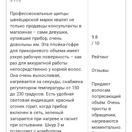
Профессиональные щипцы
швейцарской марки хвалят не
только продавцы-консультанты в
магазинах – сами девушки,
9.8
купившие прибор, очень
/ 10
довольны им. Эта плойка-гофре
для прикорневого объема имеет
узкую рабочую поверхность – как
Рейтинг
раз для аккуратной работы
непосредственно у корней волос.
Отзывы
Она очень выносливая,
нагревается за секунды, снабжена
Придают
регулятором температуры от 150
волосам
до 230 градусов. Есть удобная
потрясающий
световая индикация: красный
объём. Очень
огонек горит, когда прибор
просты в
включен в сеть, зеленый
обращении,
загорается при нагреве и гаснет
нагреваются
при остывании. Шнур 3 м
моментально.
позволяет с комфортом