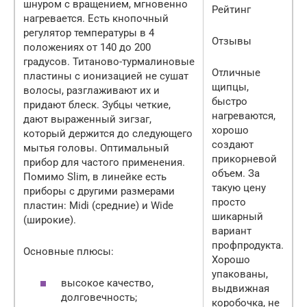
шнуром с вращением, мгновенно
Рейтинг
нагревается. Есть кнопочный
регулятор температуры в 4
Отзывы
положениях от 140 до 200
градусов. Титаново-турмалиновые
Отличные
пластины с ионизацией не сушат
щипцы,
волосы, разглаживают их и
быстро
придают блеск. Зубцы четкие,
нагреваются,
дают выраженный зигзаг,
хорошо
который держится до следующего
создают
мытья головы. Оптимальный
прикорневой
прибор для частого применения.
объем. За
Помимо Slim, в линейке есть
такую цену
приборы с другими размерами
просто
пластин: Midi (средние) и Wide
шикарный
(широкие).
вариант
профпродукта.
Основные плюсы:
Хорошо
упакованы,
высокое качество,
выдвижная
долговечность;
коробочка, не