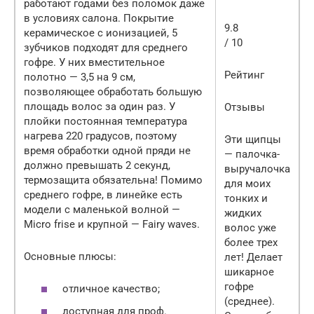
работают годами без поломок даже
в условиях салона. Покрытие
9.8
керамическое с ионизацией, 5
/ 10
зубчиков подходят для среднего
гофре. У них вместительное
Рейтинг
полотно — 3,5 на 9 см,
позволяющее обработать большую
площадь волос за один раз. У
Отзывы
плойки постоянная температура
нагрева 220 градусов, поэтому
Эти щипцы
время обработки одной пряди не
— палочка-
должно превышать 2 секунд,
выручалочка
термозащита обязательна! Помимо
для моих
среднего гофре, в линейке есть
тонких и
модели с маленькой волной —
жидких
Micro frise и крупной — Fairy waves.
волос уже
более трех
Основные плюсы:
лет! Делает
шикарное
гофре
отличное качество;
(среднее).
доступная для проф.