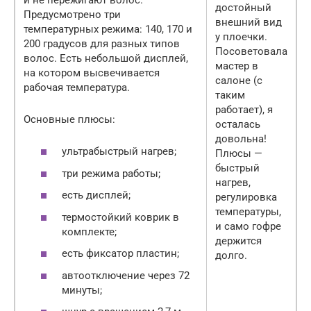
достойный
Предусмотрено три
внешний вид
температурных режима: 140, 170 и
у плоечки.
200 градусов для разных типов
Посоветовала
волос. Есть небольшой дисплей,
мастер в
на котором высвечивается
салоне (с
рабочая температура.
таким
работает), я
Основные плюсы:
осталась
довольна!
ультрабыстрый нагрев;
Плюсы —
быстрый
три режима работы;
нагрев,
есть дисплей;
регулировка
температуры,
термостойкий коврик в
и само гофре
комплекте;
держится
есть фиксатор пластин;
долго.
автоотключение через 72
минуты;