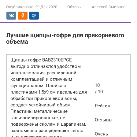
Опубликовано:
29 Дек 2020
Обзоры
Алексей Смирнов
Лучшие щипцы-гофре для прикорневого
объема
Щипцы-гофре BAB2310EPCE
выгодно отличаются удобством
использования, расширенной
комплектацией и отличным
10
функционалом. Плойка с
/ 10
пластинами 1,5х9 см идеальна для
обработки прикорневой зоны,
создает устойчивый объем.
Рейтинг
Пластины металлические
гальванизированные, не
Отзывы
подвержены сколам и царапинам,
равномерно распределяют тепло
Очень
и не пережигают волос.