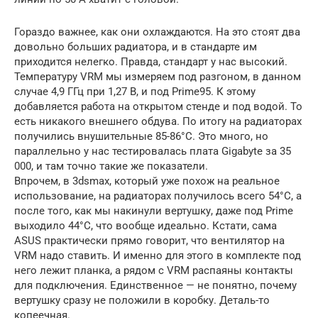
Гораздо важнее, как они охлаждаются. На это стоят два
довольно больших радиатора, и в стандарте им
приходится нелегко. Правда, стандарт у нас высокий.
Температуру VRM мы измеряем под разгоном, в данном
случае 4,9 ГГц при 1,27 В, и под Prime95. К этому
добавляется работа на открытом стенде и под водой. То
есть никакого внешнего обдува. По итогу на радиаторах
получились внушительные 85-86°С. Это много, но
параллельно у нас тестировалась плата Gigabyte за 35
000, и там точно такие же показатели.
Впрочем, в 3dsmax, который уже похож на реальное
использование, на радиаторах получилось всего 54°С, а
после того, как мы накинули вертушку, даже под Prime
выходило 44°С, что вообще идеально. Кстати, сама
ASUS практически прямо говорит, что вентилятор на
VRM надо ставить. И именно для этого в комплекте под
него лежит планка, а рядом с VRM распаяны контакты
для подключения. Единственное — не понятно, почему
вертушку сразу не положили в коробку. Деталь-то
копеечная.