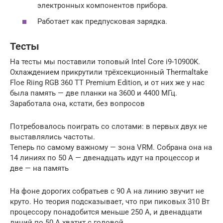
электронных компонентов прибора.
Работает как предпусковая зарядка.
Тесты
На тесты мы поставили топовый Intel Core i9-10900K.
Охлаждением прикрутили трёхсекционный Thermaltake
Floe Riing RGB 360 TT Premium Edition, и от них же у нас
была память — две планки на 3600 и 4400 МГц.
Заработала она, кстати, без вопросов
Потребовалось поиграть со слотами: в первых двух не
выставлялись частоты.
Теперь по самому важному — зона VRM. Собрана она на
14 линиях по 50 А — двенадцать идут на процессор и
две — на память
На фоне дорогих собратьев с 90 А на линию звучит не
круто. Но теория подсказывает, что при пиковых 310 Вт
процессору понадобится меньше 250 А, и двенадцати
линий по 50 А хватит с головой.