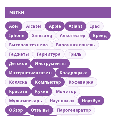
МЕТКИ
Acer
Alcatel
Apple
Atlant
Ipad
Iphone
Samsung
Алкотестер
Бренд
Бытовая техника
Варочная панель
Гаджеты
Гарнитура
Гриль
Детское
Инструменты
Интернет-магазин
Квадроцикл
Коляска
Компьютер
Кофеварка
Красота
Кухня
Монитор
Мультипекарь
Наушники
Ноутбук
Обзор
Отзывы
Парогенератор