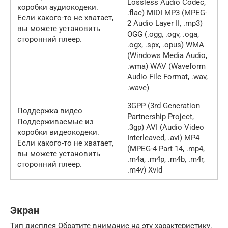
Lossless Audio Codec,
коробки аудиокодеки.
.flac) MIDI MP3 (MPEG-
Если какого-то не хватает,
2 Audio Layer II, .mp3)
вы можете установить
OGG (.ogg, .ogv, .oga,
сторонний плеер.
.ogx, .spx, .opus) WMA
(Windows Media Audio,
.wma) WAV (Waveform
Audio File Format, .wav,
.wave)
3GPP (3rd Generation
Поддержка видео
Partnership Project,
Поддерживаемые из
.3gp) AVI (Audio Video
коробки видеокодеки.
Interleaved, .avi) MP4
Если какого-то не хватает,
(MPEG-4 Part 14, .mp4,
вы можете установить
.m4a, .m4p, .m4b, .m4r,
сторонний плеер.
.m4v) Xvid
Экран
Тип дисплея Обратите внимание на эту характеристику.