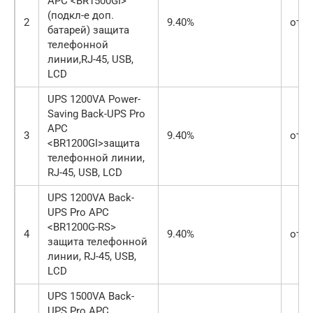
APC <BR1500GI>
(подкл-е доп.
2
9.40%
от 3
батарей) защита
телефонной
линии,RJ-45, USB,
LCD
UPS 1200VA Power-
Saving Back-UPS Pro
APC
3
9.40%
от 2
<BR1200GI>защита
телефонной линии,
RJ-45, USB, LCD
UPS 1200VA Back-
UPS Pro APC
<BR1200G-RS>
4
9.40%
от 2
защита телефонной
линии, RJ-45, USB,
LCD
UPS 1500VA Back-
UPS Pro APC