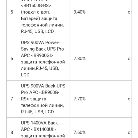
<BR1500G-RS>
5
(подкл-е доп.
9.40%
от 3
Батарей) защита
телефонной линии,
RJ-45, USB, LCD
UPS 900VA Power-
Saving Back-UPS Pro
APC <BR900GI>
6
7.80%
от 1
защита телефонной
линии,RJ-45, USB,
LCD
UPS 900VA Back-UPS
Pro APC <BR900G-
7
RS> защита
7.70%
от 2
телефонной линии,
RJ-45, USB, LCD
UPS 1400VA Back
APC <BX1400UI>
8
7.60%
от 1
защита телефонной