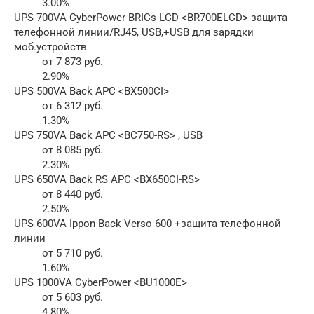
3.00%
UPS 700VA CyberPower BRICs LCD <BR700ELCD> защита
телефонной линии/RJ45, USB,+USB для зарядки
моб.устройств
от 7 873 руб.
2.90%
UPS 500VA Back APC <BX500CI>
от 6 312 руб.
1.30%
UPS 750VA Back APC <BC750-RS> , USB
от 8 085 руб.
2.30%
UPS 650VA Back RS APC <BX650CI-RS>
от 8 440 руб.
2.50%
UPS 600VA Ippon Back Verso 600 +защита телефонной
линии
от 5 710 руб.
1.60%
UPS 1000VA CyberPower <BU1000E>
от 5 603 руб.
4.80%