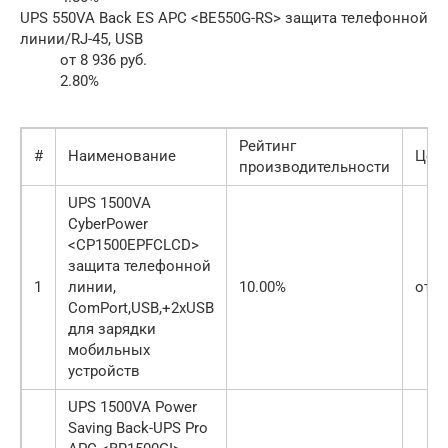
UPS 550VA Back ES APC <BE550G-RS> защита телефонной
линии/RJ-45, USB
от 8 936 руб.
2.80%
Рейтинг
#
Наименование
Цена
производительности
UPS 1500VA
CyberPower
<CP1500EPFCLCD>
защита телефонной
1
линии,
10.00%
от 2
ComPort,USB,+2xUSB
для зарядки
мобильных
устройств
UPS 1500VA Power
Saving Back-UPS Pro