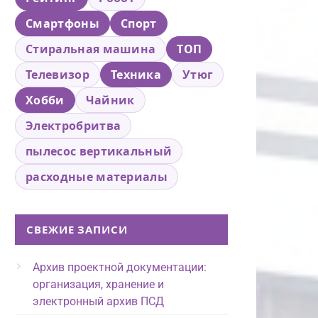
Смартфоны
Спорт
Стиральная машина
ТОП
Телевизор
Техника
Утюг
Хобби
Чайник
Электробритва
пылесос вертикальный
расходные материалы
СВЕЖИЕ ЗАПИСИ
Архив проектной документации:
организация, хранение и
электронный архив ПСД