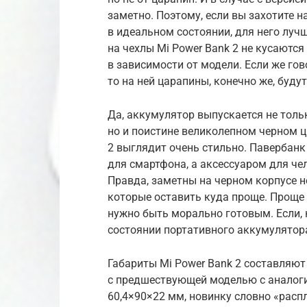
заметно. Поэтому, если вы захотите 
в идеальном состоянии, для него лучш
на чехлы Mi Power Bank 2 не кусаются
в зависимости от модели. Если же го
то на ней царапины, конечно же, буд
Да, аккумулятор выпускается не толь
но и поистине великолепном черном ц
2 выглядит очень стильно. Павербанк
для смартфона, а аксессуаром для че
Правда, заметны на черном корпусе не
которые оставить куда проще. Проще 
нужно быть морально готовым. Если, 
состоянии портативного аккумулятор
Габариты Mi Power Bank 2 составляют
с предшествующей моделью с аналоги
60,4×90×22 мм, новинку словно «расп