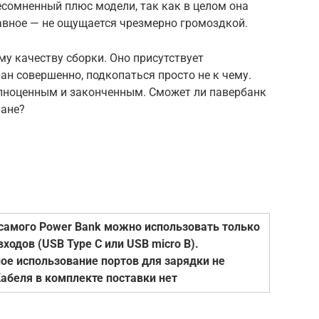
несомненный плюс модели, так как в целом она
авное — не ощущается чрезмерно громоздкой.
му качеству сборки. Оно присутствует
ран совершенно, подкопаться просто не к чему.
лноценным и законченным. Сможет ли павербанк
лане?
самого Power Bank можно использовать только
входов (USB Type C или USB micro B).
е использование портов для зарядки не
абеля в комплекте поставки нет