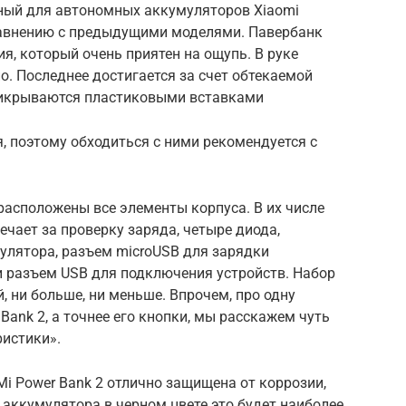
чный для автономных аккумуляторов Xiaomi
равнению с предыдущими моделями. Павербанк
, который очень приятен на ощупь. В руке
о. Последнее достигается за счет обтекаемой
рикрываются пластиковыми вставками
, поэтому обходиться с ними рекомендуется с
 расположены все элементы корпуса. В их числе
ечает за проверку заряда, четыре диода,
лятора, разъем microUSB для зарядки
и разъем USB для подключения устройств. Набор
 ни больше, ни меньше. Впрочем, про одну
Bank 2, а точнее его кнопки, мы расскажем чуть
ристики».
i Power Bank 2 отлично защищена от коррозии,
ей аккумулятора в черном цвете это будет наиболее