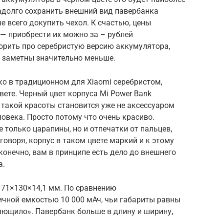
надолго сохранить внешний вид павербанка
е всего докупить чехол. К счастью, цены
 — приобрести их можно за – рублей
ворить про серебристую версию аккумулятора,
ут заметны значительно меньше.
ко в традиционном для Xiaomi серебристом,
вете. Черный цвет корпуса Mi Power Bank
 такой красоты становится уже не аксессуаром
ловека. Просто потому что очень красиво.
 только царапины, но и отпечатки от пальцев,
говоря, корпус в таком цвете маркий и к этому
конечно, вам в принципе есть дело до внешнего
а.
 71×130×14,1 мм. По сравнению
чной емкостью 10 000 мАч, чьи габариты равны
лющило». Павербанк больше в длину и ширину,