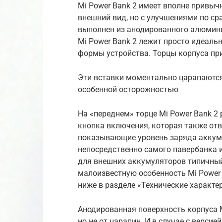
Mi Power Bank 2 имеет вполне привы
внешний вид, но с улучшениями по с
выполнен из анодированного алюминия
Mi Power Bank 2 лежит просто идеальн
формы устройства. Торцы корпуса п
Эти вставки моментально царапаются
особенной осторожностью
На «переднем» торце Mi Power Bank 2
кнопка включения, которая также отв
показывающие уровень заряда аккуму
непосредственно самого павербанка 
для внешних аккумуляторов типичный,
малоизвестную особенность Mi Power 
ниже в разделе «Технические характе
Анодированная поверхность корпуса M
но не от царапин. И в случае с верси