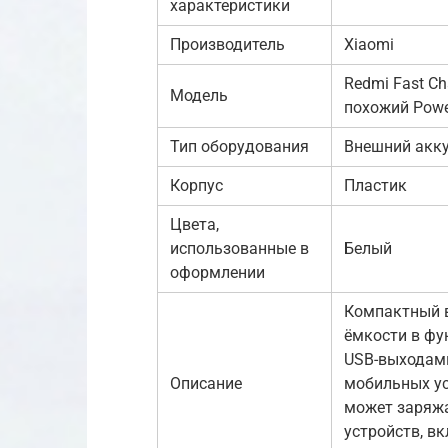
характеристики
Производитель
Xiaomi
Redmi Fast C
Модель
похожий Pow
Тип оборудования
Внешний акку
Корпус
Пластик
Цвета,
использованные в
Белый
оформлении
Компактный в
ёмкости в фу
USB-выходам
Описание
мобильных у
может заряж
устройств, вк