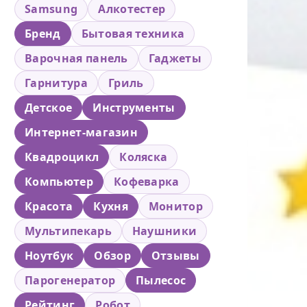
Samsung
Алкотестер
Бренд
Бытовая техника
Варочная панель
Гаджеты
Гарнитура
Гриль
Детское
Инструменты
Интернет-магазин
Квадроцикл
Коляска
Компьютер
Кофеварка
Красота
Кухня
Монитор
Мультипекарь
Наушники
Ноутбук
Обзор
Отзывы
Парогенератор
Пылесос
Рейтинг
Робот