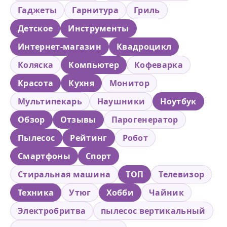
Гаджеты
Гарнитура
Гриль
Детское
Инструменты
Интернет-магазин
Квадроцикл
Коляска
Компьютер
Кофеварка
Красота
Кухня
Монитор
Мультипекарь
Наушники
Ноутбук
Обзор
Отзывы
Парогенератор
Пылесос
Рейтинг
Робот
Смартфоны
Спорт
Стиральная машина
ТОП
Телевизор
Техника
Утюг
Хобби
Чайник
Электробритва
пылесос вертикальный