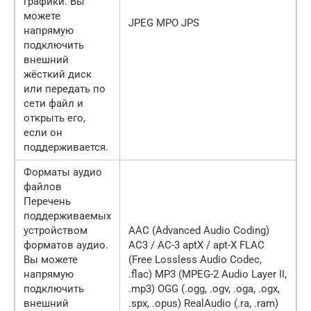
графики. Вы
можете
JPEG MPO JPS
напрямую
подключить
внешний
жёсткий диск
или передать по
сети файл и
открыть его,
если он
поддерживается.
Форматы аудио
файлов
Перечень
поддерживаемых
устройством
AAC (Advanced Audio Coding)
форматов аудио.
AC3 / AC-3 aptX / apt-X FLAC
Вы можете
(Free Lossless Audio Codec,
напрямую
.flac) MP3 (MPEG-2 Audio Layer II,
подключить
.mp3) OGG (.ogg, .ogv, .oga, .ogx,
внешний
.spx, .opus) RealAudio (.ra, .ram)