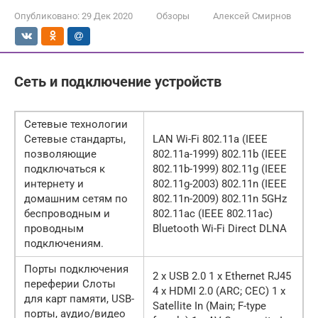
Опубликовано:
29 Дек 2020
Обзоры
Алексей Смирнов
Сеть и подключение устройств
Сетевые технологии
Сетевые стандарты,
LAN Wi-Fi 802.11a (IEEE
позволяющие
802.11a-1999) 802.11b (IEEE
подключаться к
802.11b-1999) 802.11g (IEEE
интернету и
802.11g-2003) 802.11n (IEEE
домашним сетям по
802.11n-2009) 802.11n 5GHz
беспроводным и
802.11ac (IEEE 802.11ac)
проводным
Bluetooth Wi-Fi Direct DLNA
подключениям.
Порты подключения
2 x USB 2.0 1 x Ethernet RJ45
переферии Слоты
4 x HDMI 2.0 (ARC; CEC) 1 x
для карт памяти, USB-
Satellite In (Main; F-type
порты, аудио/видео