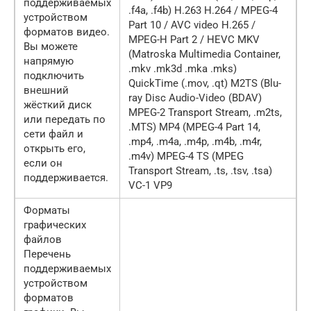
поддерживаемых
.f4a, .f4b) H.263 H.264 / MPEG-4
устройством
Part 10 / AVC video H.265 /
форматов видео.
MPEG-H Part 2 / HEVC MKV
Вы можете
(Matroska Multimedia Container,
напрямую
.mkv .mk3d .mka .mks)
подключить
QuickTime (.mov, .qt) M2TS (Blu-
внешний
ray Disc Audio-Video (BDAV)
жёсткий диск
MPEG-2 Transport Stream, .m2ts,
или передать по
.MTS) MP4 (MPEG-4 Part 14,
сети файл и
.mp4, .m4a, .m4p, .m4b, .m4r,
открыть его,
.m4v) MPEG-4 TS (MPEG
если он
Transport Stream, .ts, .tsv, .tsa)
поддерживается.
VC-1 VP9
Форматы
графических
файлов
Перечень
поддерживаемых
устройством
форматов