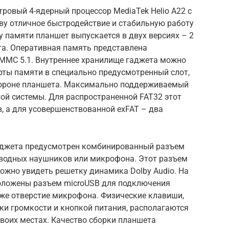
ровый 4-ядерный процессор MediaTek Helio A22 с
тву отличное быстродействие и стабильную работу
 памяти планшет выпускается в двух версиях – 2
йта. Оперативная память представлена
eMMC 5.1. Внутреннее хранилище гаджета можно
рты памяти в специально предусмотренный слот,
ороне планшета. Максимально поддерживаемый
ой системы. Для распространенной FAT32 этот
в, а для усовершенствованной exFAT – два
гаджета предусмотрен комбинированный разъем
водных наушников или микрофона. Этот разъем
можно увидеть решетку динамика Dolby Audio. На
положены разъем microUSB для подключения
кже отверстие микрофона. Физические клавиши,
ки громкости и кнопкой питания, располагаются
своих местах. Качество сборки планшета