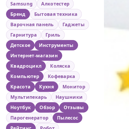
Samsung
Алкотестер
Бренд
Бытовая техника
Варочная панель
Гаджеты
Гарнитура
Гриль
Детское
Инструменты
Интернет-магазин
Квадроцикл
Коляска
Компьютер
Кофеварка
Красота
Кухня
Монитор
Мультипекарь
Наушники
Ноутбук
Обзор
Отзывы
Парогенератор
Пылесос
Рейтинг
Робот