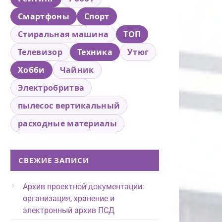
Смартфоны
Спорт
Стиральная машина
ТОП
Телевизор
Техника
Утюг
Хобби
Чайник
Электробритва
пылесос вертикальный
расходные материалы
СВЕЖИЕ ЗАПИСИ
Архив проектной документации:
организация, хранение и
электронный архив ПСД