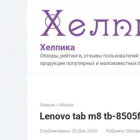
Перейти
к
контенту
Хелпика
Обзоры, рейтинги, отзывы пользователей:
продукции популярных и малоизвестных 
Главная
»
Обзоры
Lenovo tab m8 tb-8505f
Опубликовано:
29 Дек 2020
Рубрика:
Обзор