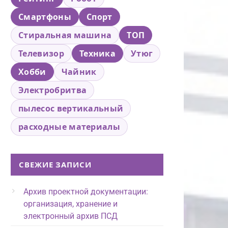
Смартфоны
Спорт
Стиральная машина
ТОП
Телевизор
Техника
Утюг
Хобби
Чайник
Электробритва
пылесос вертикальный
расходные материалы
СВЕЖИЕ ЗАПИСИ
Архив проектной документации:
организация, хранение и
электронный архив ПСД