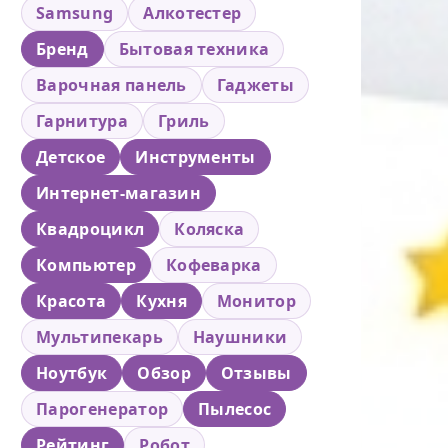
Samsung
Алкотестер
Бренд
Бытовая техника
Варочная панель
Гаджеты
Гарнитура
Гриль
Детское
Инструменты
Интернет-магазин
Квадроцикл
Коляска
Компьютер
Кофеварка
Красота
Кухня
Монитор
Мультипекарь
Наушники
Ноутбук
Обзор
Отзывы
Парогенератор
Пылесос
Рейтинг
Робот