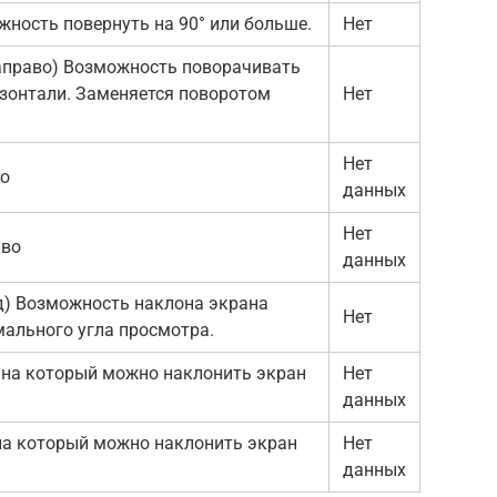
ность повернуть на 90° или больше.
Нет
направо) Возможность поворачивать
изонтали. Заменяется поворотом
Нет
Нет
во
данных
Нет
аво
данных
ад) Возможность наклона экрана
Нет
мального угла просмотра.
 на который можно наклонить экран
Нет
данных
на который можно наклонить экран
Нет
данных