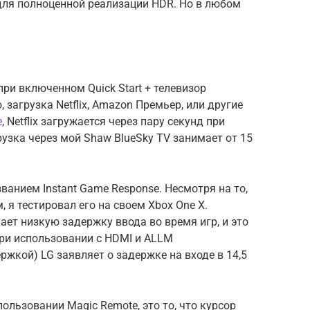
для полноценной реализации HDR. Но в любом
при включенном Quick Start + телевизор
 загрузка Netflix, Amazon Премьер, или другие
е
, Netflix загружается через пару секунд при
рузка через мой Shaw BlueSky TV занимает от 15
анием Instant Game Response. Несмотря на то,
, я тестировал его на своем Xbox One X.
ает низкую задержку ввода во время игр, и это
При использовании с HDMI и ALLM
ржкой) LG заявляет о задержке на входе в 14,5
ользовании Magic Remote, это то, что курсор