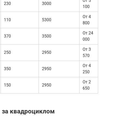
От 5
230
3000
100
От 4
110
5300
800
От 24
370
3500
000
От 3
250
2950
570
От 4
350
2950
250
От 2
150
2950
650
 за квадроциклом