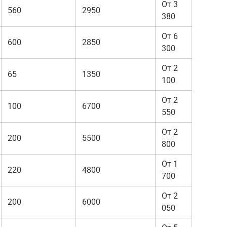
От 3
560
2950
380
От 6
600
2850
300
От 2
65
1350
100
От 2
100
6700
550
От 2
200
5500
800
От 1
220
4800
700
От 2
200
6000
050