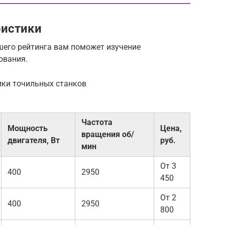
ристики
его рейтинга вам поможет изучение
ования.
ики точильных станков
Частота
Мощность
Цена,
вращения об/
двигателя, Вт
руб.
мин
От 3
400
2950
450
От 2
400
2950
800