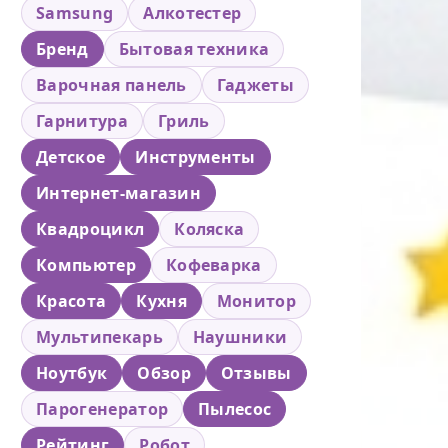
Samsung
Алкотестер
Бренд
Бытовая техника
Варочная панель
Гаджеты
Гарнитура
Гриль
Детское
Инструменты
Интернет-магазин
Квадроцикл
Коляска
Компьютер
Кофеварка
Красота
Кухня
Монитор
Мультипекарь
Наушники
Ноутбук
Обзор
Отзывы
Парогенератор
Пылесос
Рейтинг
Робот