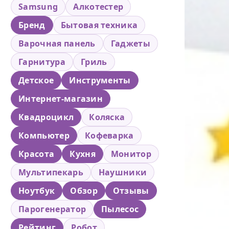
Samsung
Алкотестер
Бренд
Бытовая техника
Варочная панель
Гаджеты
Гарнитура
Гриль
Детское
Инструменты
Интернет-магазин
Квадроцикл
Коляска
Компьютер
Кофеварка
Красота
Кухня
Монитор
Мультипекарь
Наушники
Ноутбук
Обзор
Отзывы
Парогенератор
Пылесос
Рейтинг
Робот