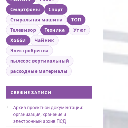
Смартфоны
Спорт
Стиральная машина
ТОП
Телевизор
Техника
Утюг
Хобби
Чайник
Электробритва
пылесос вертикальный
расходные материалы
СВЕЖИЕ ЗАПИСИ
Архив проектной документации:
организация, хранение и
электронный архив ПСД