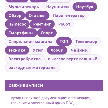
Мультипекарь
Наушники
Ноутбук
Обзор
Отзывы
Парогенератор
Пылесос
Рейтинг
Робот
Смартфоны
Спорт
Стиральная машина
ТОП
Телевизор
Техника
Утюг
Хобби
Чайник
Электробритва
пылесос вертикальный
расходные материалы
СВЕЖИЕ ЗАПИСИ
Архив проектной документации: организация,
хранение и электронный архив ПСД