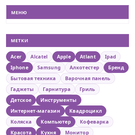
МЕНЮ
МЕТКИ
Acer
Alcatel
Apple
Atlant
Ipad
Iphone
Samsung
Алкотестер
Бренд
Бытовая техника
Варочная панель
Гаджеты
Гарнитура
Гриль
Детское
Инструменты
Интернет-магазин
Квадроцикл
Коляска
Компьютер
Кофеварка
Красота
Кухня
Монитор