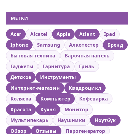
МЕТКИ
Acer
Alcatel
Apple
Atlant
Ipad
Iphone
Samsung
Алкотестер
Бренд
Бытовая техника
Варочная панель
Гаджеты
Гарнитура
Гриль
Детское
Инструменты
Интернет-магазин
Квадроцикл
Коляска
Компьютер
Кофеварка
Красота
Кухня
Монитор
Мультипекарь
Наушники
Ноутбук
Обзор
Отзывы
Парогенератор