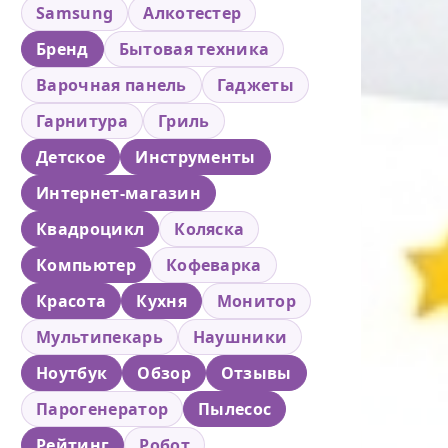
Samsung
Алкотестер
Бренд
Бытовая техника
Варочная панель
Гаджеты
Гарнитура
Гриль
Детское
Инструменты
Интернет-магазин
Квадроцикл
Коляска
Компьютер
Кофеварка
Красота
Кухня
Монитор
Мультипекарь
Наушники
Ноутбук
Обзор
Отзывы
Парогенератор
Пылесос
Рейтинг
Робот