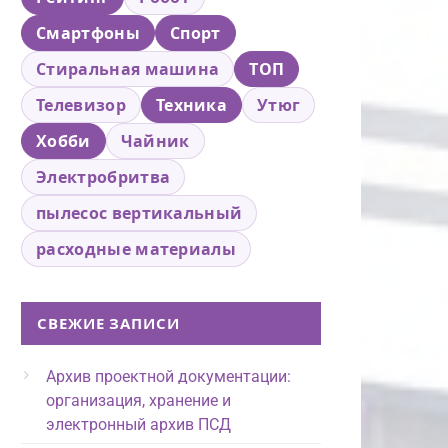
Смартфоны
Спорт
Стиральная машина
ТОП
Телевизор
Техника
Утюг
Хобби
Чайник
Электробритва
пылесос вертикальный
расходные материалы
СВЕЖИЕ ЗАПИСИ
Архив проектной документации:
организация, хранение и
электронный архив ПСД