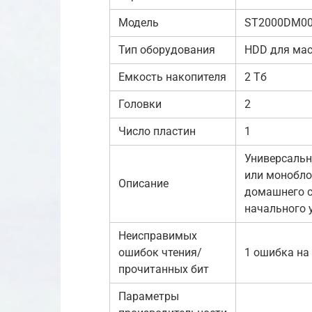
Модель
ST2000DM00
Тип оборудования
HDD для мас
Емкость накопителя
2 Тб
Головки
2
Число пластин
1
Универсальн
или монобло
Описание
домашнего с
начального 
Неисправимых
ошибок чтения/
1 ошибка на 
прочитанных бит
Параметры