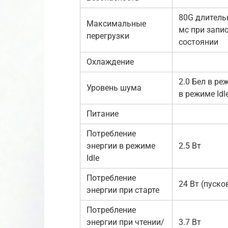
80G длитель
Максимальные
мс при запи
перегрузки
состоянии
Охлаждение
2.0 Бел в ре
Уровень шума
в режиме Idl
Питание
Потребление
энергии в режиме
2.5 Вт
Idle
Потребление
24 Вт (пуско
энергии при старте
Потребление
энергии при чтении/
3.7 Вт