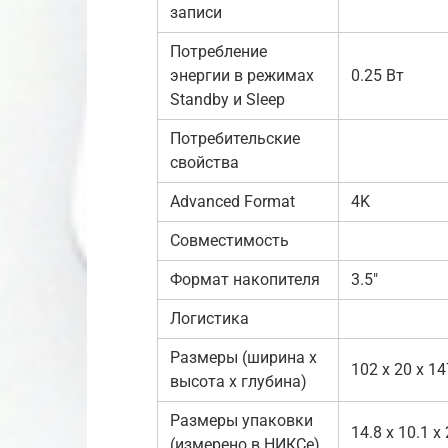
записи
Потребление
энергии в режимах
0.25 Вт
Standby и Sleep
Потребительские
свойства
Advanced Format
4K
Совместимость
Формат накопителя
3.5″
Логистика
Размеры (ширина x
102 x 20 x 1
высота x глубина)
Размеры упаковки
14.8 x 10.1 x
(измерено в НИКСе)