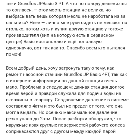
тее и Grundfos JPBasic 3 PT. А что по поводу дешевизны
то согласен, — стоимость станции не велика, но
выбрасывать вещь которая месяц не нароботала из за
сальника? Неее — лично мне руки сидеть не мешают на
столько, потом хоть и купил другую станцию у тогоже
производителя (зип на которую есть в сервисном
центре) Basic востановлю и ещё попользую
однозначно, вот так как-то. Спасибо всем кто пытался
помоч!
Всем добрый день, хочу затронуть такую тему, как
ремонт насосной станции Grundfos JP Basic 4PT, так как
в интернете информации по данной станции очень
мало. Проблема в следующем: данная станция долгое
время верой и правдой служила для подачи воды из
скважины в квартиру. Создаваемое давление в системе
составляло 4атм и это был не предел от того, что она
могла выдать. Но осенью максимальное давление
резко упало до 2атм. После разборки обнаружил, что
наружные края круглых поверхностей рабочего колеса
соприкасаются друг с другом между каждой парой