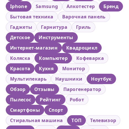
Iphone
Samsung
Алкотестер
Бренд
Бытовая техника
Варочная панель
Гаджеты
Гарнитура
Гриль
Детское
Инструменты
Интернет-магазин
Квадроцикл
Коляска
Компьютер
Кофеварка
Красота
Кухня
Монитор
Мультипекарь
Наушники
Ноутбук
Обзор
Отзывы
Парогенератор
Пылесос
Рейтинг
Робот
Смартфоны
Спорт
Стиральная машина
ТОП
Телевизор