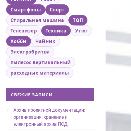
Смартфоны
Спорт
Стиральная машина
ТОП
Телевизор
Техника
Утюг
Хобби
Чайник
Электробритва
пылесос вертикальный
расходные материалы
СВЕЖИЕ ЗАПИСИ
Архив проектной документации:
организация, хранение и
электронный архив ПСД