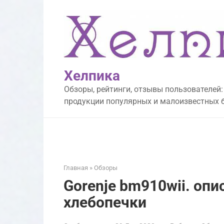
Перейти
к
контенту
Хелпика
Обзоры, рейтинги, отзывы пользователей:
продукции популярных и малоизвестных 
Главная
»
Обзоры
Gorenje bm910wii. опи
хлебопечки