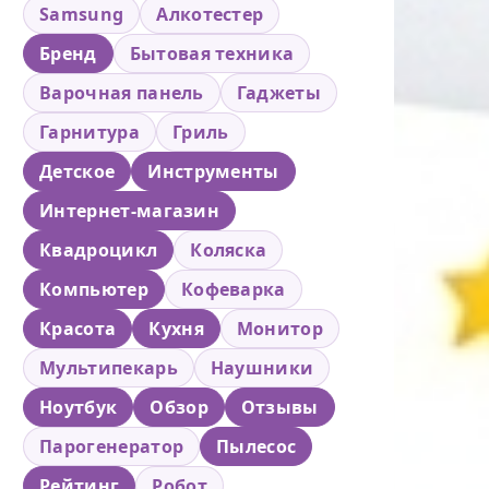
Samsung
Алкотестер
Бренд
Бытовая техника
Варочная панель
Гаджеты
Гарнитура
Гриль
Детское
Инструменты
Интернет-магазин
Квадроцикл
Коляска
Компьютер
Кофеварка
Красота
Кухня
Монитор
Мультипекарь
Наушники
Ноутбук
Обзор
Отзывы
Парогенератор
Пылесос
Рейтинг
Робот