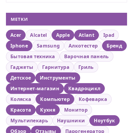
МЕТКИ
Acer
Alcatel
Apple
Atlant
Ipad
Iphone
Samsung
Алкотестер
Бренд
Бытовая техника
Варочная панель
Гаджеты
Гарнитура
Гриль
Детское
Инструменты
Интернет-магазин
Квадроцикл
Коляска
Компьютер
Кофеварка
Красота
Кухня
Монитор
Мультипекарь
Наушники
Ноутбук
Обзор
Отзывы
Парогенератор