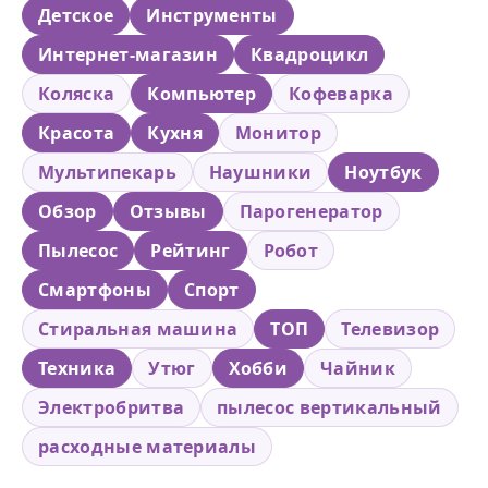
Детское
Инструменты
Интернет-магазин
Квадроцикл
Коляска
Компьютер
Кофеварка
Красота
Кухня
Монитор
Мультипекарь
Наушники
Ноутбук
Обзор
Отзывы
Парогенератор
Пылесос
Рейтинг
Робот
Смартфоны
Спорт
Стиральная машина
ТОП
Телевизор
Техника
Утюг
Хобби
Чайник
Электробритва
пылесос вертикальный
расходные материалы