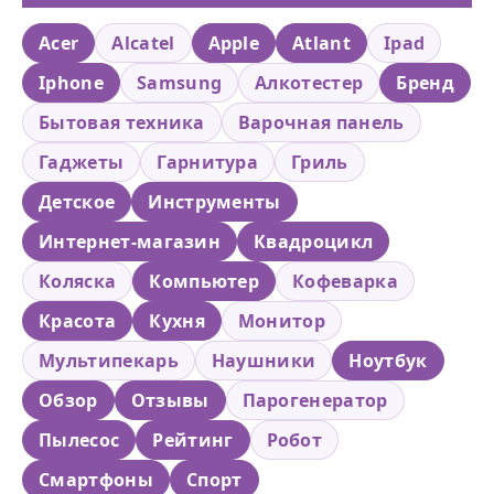
Acer
Alcatel
Apple
Atlant
Ipad
Iphone
Samsung
Алкотестер
Бренд
Бытовая техника
Варочная панель
Гаджеты
Гарнитура
Гриль
Детское
Инструменты
Интернет-магазин
Квадроцикл
Коляска
Компьютер
Кофеварка
Красота
Кухня
Монитор
Мультипекарь
Наушники
Ноутбук
Обзор
Отзывы
Парогенератор
Пылесос
Рейтинг
Робот
Смартфоны
Спорт