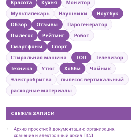
Красота
Кухня
Монитор
Мультипекарь
Наушники
Ноутбук
Обзор
Отзывы
Парогенератор
Пылесос
Рейтинг
Робот
Смартфоны
Спорт
Стиральная машина
ТОП
Телевизор
Техника
Утюг
Хобби
Чайник
Электробритва
пылесос вертикальный
расходные материалы
СВЕЖИЕ ЗАПИСИ
Архив проектной документации: организация,
хранение и электронный архив ПСД