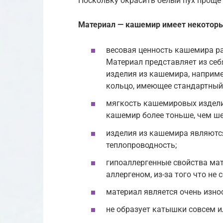
Поскольку окрасить белый пух проще 
Материал — кашемир имеет некоторы
весовая ценность кашемира р
Материал представляет из себ
изделия из кашемира, наприме
кольцо, имеющее стандартный
мягкость кашемировых издели
кашемир более тоньше, чем ше
изделия из кашемира являютс
теплопроводность;
гипоаллергенные свойства мат
аллергеном, из-за того что не
материал является очень изно
не образует катышки совсем и