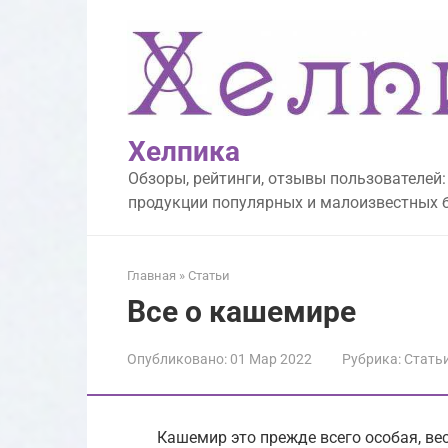
Перейти
к
контенту
Хелпика
Обзоры, рейтинги, отзывы пользователей:
продукции популярных и малоизвестных 
Главная
»
Статьи
Все о кашемире
Опубликовано:
01 Мар 2022
Рубрика:
Стать
Кашемир это прежде всего особая, ве