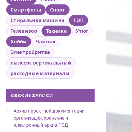
Смартфоны
Спорт
Стиральная машина
ТОП
Телевизор
Техника
Утюг
Хобби
Чайник
Электробритва
пылесос вертикальный
расходные материалы
СВЕЖИЕ ЗАПИСИ
Архив проектной документации:
организация, хранение и
электронный архив ПСД