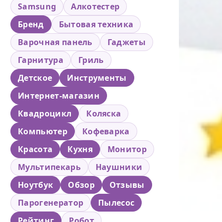
Samsung
Алкотестер
Бренд
Бытовая техника
Варочная панель
Гаджеты
Гарнитура
Гриль
Детское
Инструменты
Интернет-магазин
Квадроцикл
Коляска
Компьютер
Кофеварка
Красота
Кухня
Монитор
Мультипекарь
Наушники
Ноутбук
Обзор
Отзывы
Парогенератор
Пылесос
Рейтинг
Робот