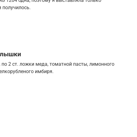
PAG 1204 одна, поэтому я выставляла только
я получилось.
ылышки
 по 2 ст. ложки меда, томатной пасты, лимонного
мелкорубленого имбиря.