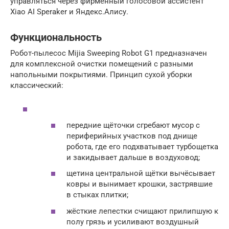
управляться через фирменный голосовой ассистент
Xiao AI Speraker и Яндекс.Алису.
Функциональность
Робот-пылесос Mijia Sweeping Robot G1 предназначен
для комплексной очистки помещений с разными
напольными покрытиями. Принцип сухой уборки
классический:
передние щёточки сгребают мусор с
периферийных участков под днище
робота, где его подхватывает турбощетка
и закидывает дальше в воздуховод;
щетина центральной щётки вычёсывает
ковры и вынимает крошки, застрявшие
в стыках плитки;
жёсткие лепестки счищают прилипшую к
полу грязь и усиливают воздушный