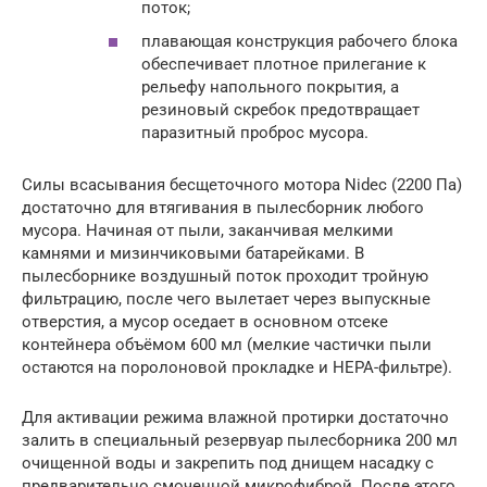
поток;
плавающая конструкция рабочего блока
обеспечивает плотное прилегание к
рельефу напольного покрытия, а
резиновый скребок предотвращает
паразитный проброс мусора.
Силы всасывания бесщеточного мотора Nidec (2200 Па)
­достаточно для втягивания в пылесборник любого
мусора. Начиная от пыли, заканчивая мелкими
камнями и мизинчиковыми батарейками. В
пылесборнике воздушный поток проходит тройную
фильтрацию, после чего вылетает через выпускные
отверстия, а мусор оседает в основном отсеке
контейнера объёмом 600 мл (мелкие частички пыли
остаются на поролоновой прокладке и НЕРА-фильтре).
Для активации режима влажной протирки достаточно
залить в специальный резервуар пылесборника 200 мл
очищенной воды и закрепить под днищем насадку с
предварительно смоченной микрофиброй. После этого