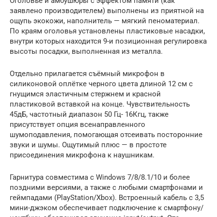
Оголовье и амбушюры с эффектом памяти (как
заявлено производителем) выполнены из приятной на
ощупь экокожи, наполнитель — мягкий пеноматериал.
По краям оголовья установлены пластиковые насадки,
внутри которых находится 9-и позиционная регулировка
высоты посадки, выполненная из металла.
Отдельно прилагается съёмный микрофон в
силиконовой оплётке черного цвета длиной 12 см с
гнущимся эластичным стержнем и красной
пластиковой вставкой на конце. Чувствительность
45дБ, частотный диапазон 50 Гц- 16Кгц, также
присутствует опция всенаправленного
шумоподавления, помогающая отсеивать посторонние
звуки и шумы. Ощутимый плюс — в простоте
присоединения микрофона к наушникам.
Гарнитура совместима с Windows 7/8/8.1/10 и более
поздними версиями, а также с любыми смартфонами и
геймпадами (PlayStation/Xbox). Встроенный кабель с 3,5
мини-джэком обеспечивает подключение к смартфону/