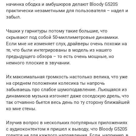
начинка ободка и амбушюров делают Bloody G520S
практически незаметными для пользователя – надел и
забыл.
Чашки у гарнитуры потому такие большие, что
скрывают под собой 50-миллиметровые динамики.
Если мне не изменяет слух, драйверы очень похожи на
те, что были интегрированы в модель из нашего
предыдущего обзора – то есть очень мощные, но
немного плоские в звучании.
Их максимальная громкость настолько велика, что уже
на среднем положении колесика ты напрочь
забываешь про слабое шумоподавление. Льющаяся из
динамиков музыка изгоняет даже соседскую дрель, что
так отчаянно бьется весь день по ту сторону ближайшей
ко мне стены.
Изучив вопрос в нескольких популярных приложениях
с аудиоконтентом я пришел к выводу, что Bloody G520S
годится не для каждого направления. Если, например, в