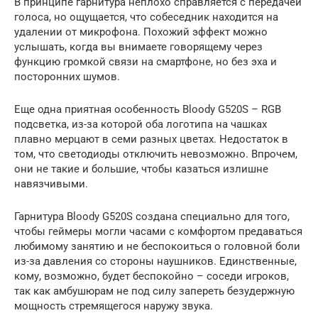
В принципе гарнитура неплохо справляется с передачей
голоса, но ощущается, что собеседник находится на
удалении от микрофона. Похожий эффект можно
услышать, когда вы внимаете говорящему через
функцию громкой связи на смартфоне, но без эха и
посторонних шумов.
Еще одна приятная особенность Bloody G520S – RGB
подсветка, из-за которой оба логотипа на чашках
плавно мерцают в семи разных цветах. Недостаток в
том, что светодиоды отключить невозможно. Впрочем,
они не такие и большие, чтобы казаться излишне
навязчивыми.
Гарнитура Bloody G520S создана специально для того,
чтобы геймеры могли часами с комфортом предаваться
любимому занятию и не беспокоиться о головной боли
из-за давления со стороны наушников. Единственные,
кому, возможно, будет беспокойно – соседи игроков,
так как амбушюрам не под силу запереть безудержную
мощность стремящегося наружу звука.