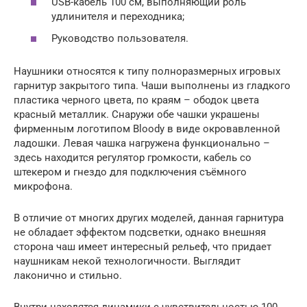
USB-кабель 100 см, выполняющий роль
удлинителя и переходника;
Руководство пользователя.
Наушники относятся к типу полноразмерных игровых
гарнитур закрытого типа. Чаши выполнены из гладкого
пластика черного цвета, по краям – ободок цвета
красный металлик. Снаружи обе чашки украшены
фирменным логотипом Bloody в виде окровавленной
ладошки. Левая чашка нагружена функционально –
здесь находится регулятор громкости, кабель со
штекером и гнездо для подключения съёмного
микрофона.
В отличие от многих других моделей, данная гарнитура
не обладает эффектом подсветки, однако внешняя
сторона чаш имеет интересный рельеф, что придает
наушникам некой технологичности. Выглядит
лаконично и стильно.
Внутри находятся динамики с чувствительностью 100