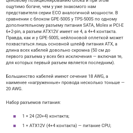
ценовому позиционированию блока и при этом
ощутимо богаче, чем у уже знакомого нам
представителя серии ECO аналогичной мощности. В
сравнении с блоком GPE-500S у TPS-500S по одному
дополнительному разъему питания SATA, Molex и PCI-E
6+2-pin, а разъем ATX12V имеет не 4, а 4+4 контакта.
Правда, как и у GPE-500S, нейлоновой оплеткой может
похвастаться лишь основной шлейф питания ATX, а
длина всех кабелей довольно скромна (50 см до
первого разъема у всех без исключения — включая те,
для которых первый разъем является последним).
Большинство кабелей имеют сечение 18 AWG, а
наименее «нагруженные» провода несколько тоньше —
20 AWG.
Набор разъемов питания:
1 × 24 (20+4) контакта;
1 × ATX12V (4+4 контакта) — питание CPU;