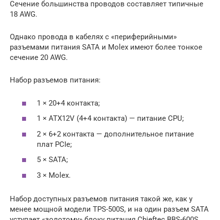
Сечение большинства проводов составляет типичные
18 AWG.
Однако провода в кабелях с «периферийными»
разъемами питания SATA и Molex имеют более тонкое
сечение 20 AWG.
Набор разъемов питания:
1 × 20+4 контакта;
1 × ATX12V (4+4 контакта) — питание CPU;
2 × 6+2 контакта — дополнительное питание
плат PCIe;
5 × SATA;
3 × Molex.
Набор доступных разъемов питания такой же, как у
менее мощной модели TPS-500S, и на один разъем SATA
уступает «золотому» блоку питания Chieftec BBS-600S