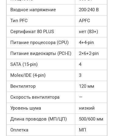
Входное напряжение
200-240 В
Тип PFC
APFC
Сертификат 80 PLUS
нет (83+)
Питание процессора (CPU)
4+4-pin
Питание видеокарты (PCI-E)
2×6+2-pin
SATA (15-pin)
4
Molex/IDE (4-pin)
3
Вентилятор
120 мм
Скорость вентилятора
—
Уровень шума
низкий
Длина проводов (МП/ЦП)
500/600 мм
Оплетка
МП