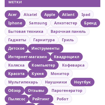
МЕТКИ
Acer
Alcatel
Apple
Atlant
Ipad
Iphone
Samsung
Алкотестер
Бренд
Бытовая техника
Варочная панель
Гаджеты
Гарнитура
Гриль
Детское
Инструменты
Интернет-магазин
Квадроцикл
Коляска
Компьютер
Кофеварка
Красота
Кухня
Монитор
Мультипекарь
Наушники
Ноутбук
Обзор
Отзывы
Парогенератор
Пылесос
Рейтинг
Робот