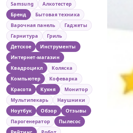
Samsung
Алкотестер
Бренд
Бытовая техника
Варочная панель
Гаджеты
Гарнитура
Гриль
Детское
Инструменты
Интернет-магазин
Квадроцикл
Коляска
Компьютер
Кофеварка
Красота
Кухня
Монитор
Мультипекарь
Наушники
Ноутбук
Обзор
Отзывы
Парогенератор
Пылесос
Рейтинг
Робот