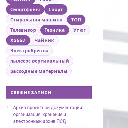
Смартфоны
Спорт
Стиральная машина
ТОП
Телевизор
Техника
Утюг
Хобби
Чайник
Электробритва
пылесос вертикальный
расходные материалы
СВЕЖИЕ ЗАПИСИ
Архив проектной документации:
организация, хранение и
электронный архив ПСД