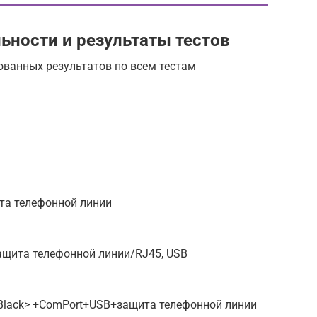
ьности и результаты тестов
ованных результатов по всем тестам
ита телефонной линии
ащита телефонной линии/RJ45, USB
<Black> +ComPort+USB+защита телефонной линии