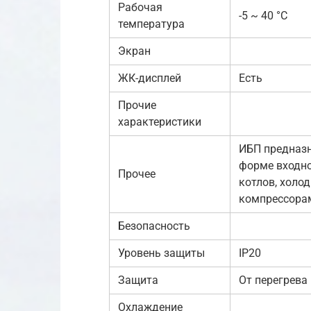
Рабочая
-5 ~ 40 °C
температура
Экран
ЖК-дисплей
Есть
Прочие
характеристики
ИБП предназн
форме входно
Прочее
котлов, холо
компрессорам
Безопасность
Уровень защиты
IP20
Защита
От перегрева
Охлаждение