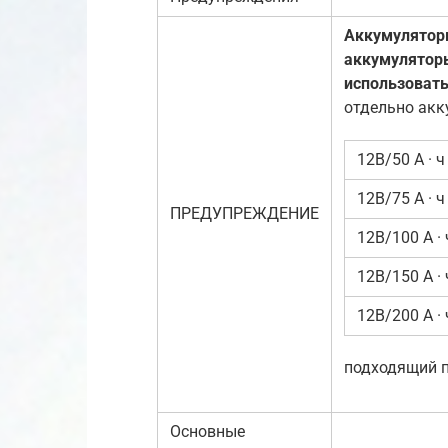
Аккумуляторы
аккумулятор
использоват
отдельно акк
12В/50 А · ч
12В/75 А · ч
ПРЕДУПРЕЖДЕНИЕ
12В/100 А · 
12В/150 А · 
12В/200 А · 
подходящий п
Основные