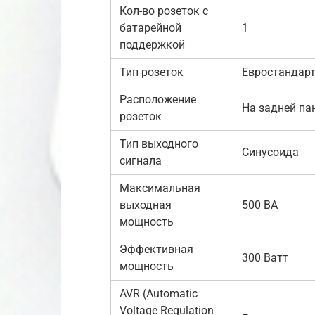
Кол-во розеток с
батарейной
1
поддержкой
Тип розеток
Евростандарт
Расположение
На задней па
розеток
Тип выходного
Синусоида
сигнала
Максимальная
выходная
500 ВА
мощность
Эффективная
300 Ватт
мощность
AVR (Automatic
Voltage Regulation